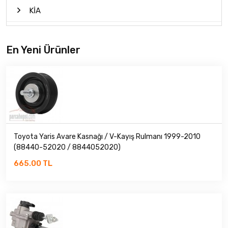
KİA
MAZDA
En Yeni Ürünler
MİTSUBİSHİ
NİSSAN
PROTON
ROVER
Toyota Yaris Avare Kasnağı / V-Kayış Rulmanı 1999-2010
(88440-52020 / 8844052020)
SANGYONG
665.00 TL
SUBARU
SUZUKİ
TATA