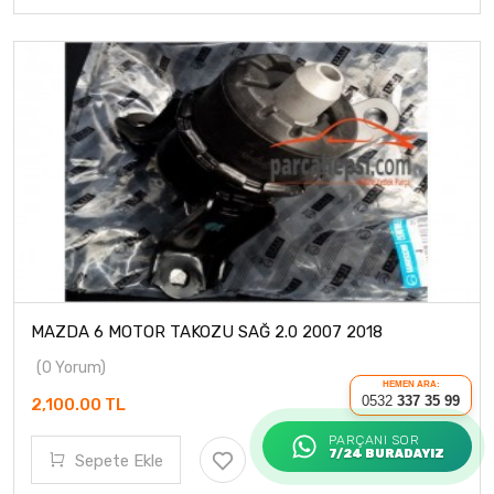
MAZDA 6 MOTOR TAKOZU SAĞ 2.0 2007 2018
(0 Yorum)
HEMEN ARA:
0532
337 35 99
2,100.00 TL
PARÇANI SOR
7/24 BURADAYIZ
Sepete Ekle