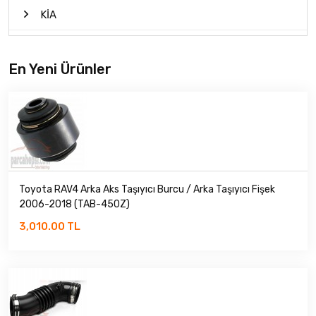
KİA
MAZDA
En Yeni Ürünler
MİTSUBİSHİ
NİSSAN
PROTON
ROVER
Toyota RAV4 Arka Aks Taşıyıcı Burcu / Arka Taşıyıcı Fişek
2006-2018 (TAB-450Z)
SANGYONG
3,010.00 TL
SUBARU
SUZUKİ
TATA