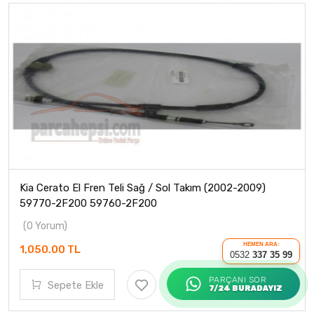
Kia Cerato El Fren Teli Sağ / Sol Takım (2002-2009)
59770-2F200 59760-2F200
(0 Yorum)
HEMEN ARA:
1,050.00 TL
0532
337 35 99
PARÇANI SOR
Sepete Ekle
7/24 BURADAYIZ