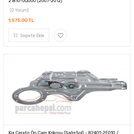
21810-0Q000 (2007-2012)
(0 Yorum)
1,575.00 TL
Sepete Ekle
Kia Cerato Ön Cam Krikosu (Sağ+Sol) - 82401-2F010 /