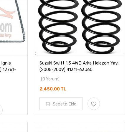
 Ignis
Suzuki Swift 1.3 4WD Arka Helezon Yayı
3) 12761-
(2005-2009) 41311-63J60
(0 Yorum)
2,450.00 TL
Sepete Ekle