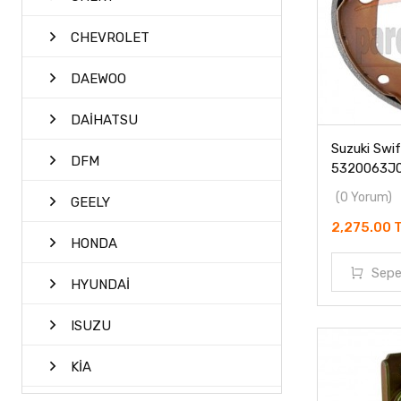
CHEVROLET
DAEWOO
DAİHATSU
Suzuki Swif
DFM
5320063J0
(0 Yorum)
GEELY
2,275.00 
HONDA
Sepe
HYUNDAİ
ISUZU
KİA