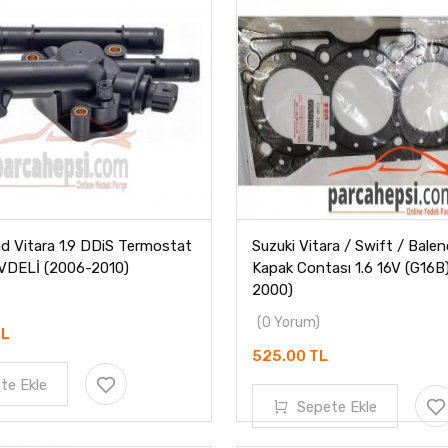
nd Vitara 1.9 DDiS Termostat
Suzuki Vitara / Swift / Baleno
VDELİ (2006-2010)
Kapak Contası 1.6 16V (G16B)
2000)
(0 Yorum)
TL
525.00 TL
te Ekle
Sepete Ekle