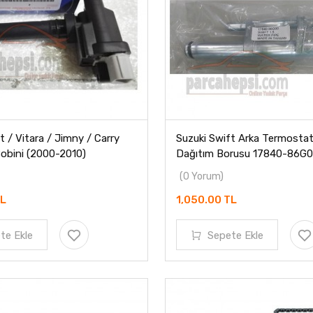
t / Vitara / Jimny / Carry
Suzuki Swift Arka Termosta
obini (2000-2010)
Dağıtım Borusu 17840-86G
(0 Yorum)
TL
1,050.00 TL
te Ekle
Sepete Ekle