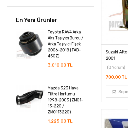
MAZDA
MİTSUBİSHİ
En Yeni Ürünler
NİSSAN
Toyota RAV4 Arka
Aks Taşıyıcı Burcu /
PROTON
Arka Taşıyıcı Fişek
2006-2018 (TAB-
Suzuki Alto
ROVER
450Z)
2001
3,010.00 TL
(0 Yorum)
SANGYONG
700.00 TL
SUBARU
Mazda 323 Hava
Sepe
SUZUKİ
Filtre Hortumu
1998-2003 (ZM01-
13-220 /
TATA
ZM0113220)
TOYOTA
1,225.00 TL