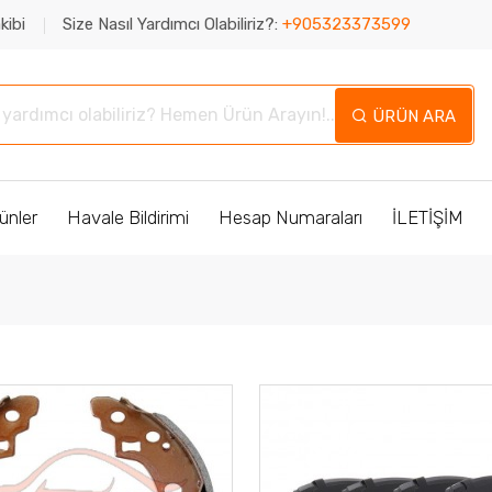
kibi
Size Nasıl Yardımcı Olabiliriz?:
+905323373599
ÜRÜN ARA
ünler
Havale Bildirimi
Hesap Numaraları
İLETİŞİM