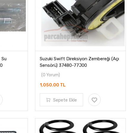
t Su
Suzuki Swift Direksiyon Zembereği (Açı
00
Sensörü) 37480-77J00
(0 Yorum)
1,050.00 TL
Sepete Ekle