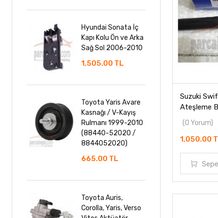
Hyundai Sonata İç
Kapı Kolu Ön ve Arka
Sağ Sol 2006-2010
1,505.00 TL
Suzuki Swif
Toyota Yaris Avare
Ateşleme B
Kasnağı / V-Kayış
Rulmanı 1999-2010
(0 Yorum)
(88440-52020 /
1,050.00 
8844052020)
665.00 TL
Sepe
Toyota Auris,
Corolla, Yaris, Verso