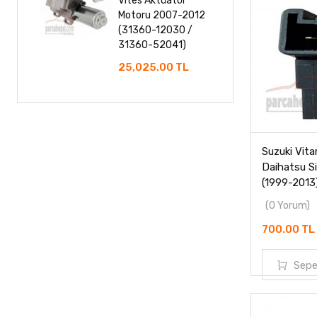
Vites Aktüatör
Motoru 2007-2012
(31360-12030 /
31360-52041)
25,025.00 TL
Suzuki Vita
Daihatsu S
(1999-201
(0 Yorum)
700.00 TL
Sepe