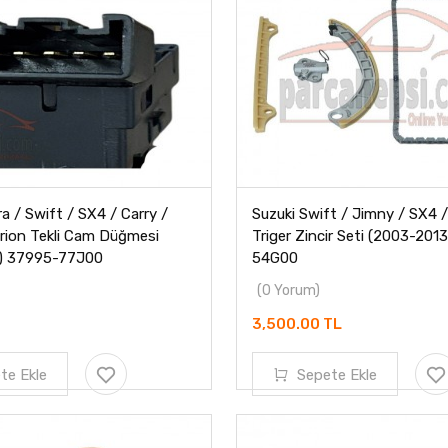
ra / Swift / SX4 / Carry /
Suzuki Swift / Jimny / SX4 /
irion Tekli Cam Düğmesi
Triger Zincir Seti (2003-201
3) 37995-77J00
54G00
(0 Yorum)
3,500.00 TL
te Ekle
Sepete Ekle