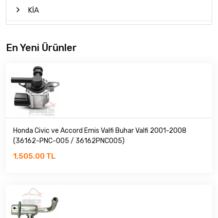
KİA
MAZDA
En Yeni Ürünler
MİTSUBİSHİ
NİSSAN
PROTON
ROVER
Honda Civic ve Accord Emis Valfi Buhar Valfi 2001-2008
(36162-PNC-005 / 36162PNC005)
SANGYONG
1,505.00 TL
SUBARU
SUZUKİ
TATA