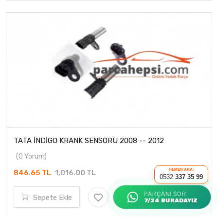
TATA İNDİGO KRANK SENSÖRÜ 2008 -- 2012
(0 Yorum)
HEMEN ARA:
846.65 TL
1,016.00 TL
0532
337 35 99
PARÇANI SOR
Sepete Ekle
7/24 BURADAYIZ