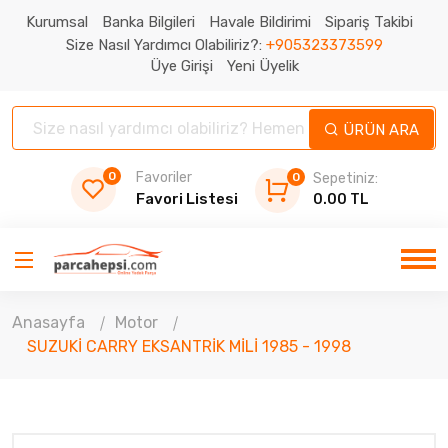
Kurumsal
Banka Bilgileri
Havale Bildirimi
Sipariş Takibi
Size Nasıl Yardımcı Olabiliriz?:
+905323373599
Üye Girişi
Yeni Üyelik
ÜRÜN ARA
0
Favoriler
0
Sepetiniz:
Favori Listesi
0.00 TL
Anasayfa
Motor
SUZUKİ CARRY EKSANTRİK MİLİ 1985 - 1998