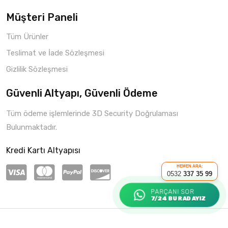
Müşteri Paneli
Tüm Ürünler
Teslimat ve İade Sözleşmesi
Gizlilik Sözleşmesi
Güvenli Altyapı, Güvenli Ödeme
Tüm ödeme işlemlerinde 3D Security Doğrulaması
Bulunmaktadır.
Kredi Kartı Altyapısı
HEMEN ARA:
0532
337 35 99
PARÇANI SOR
7/24 BURADAYIZ
Copyright © 2021 Parça Hepsi
Roketio e-Ticaret