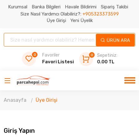
Kurumsal
Banka Bilgileri
Havale Bildirimi
Sipariş Takibi
Size Nasıl Yardımcı Olabiliriz?:
+905323373599
Üye Girişi
Yeni Üyelik
ÜRÜN ARA
0
Favoriler
0
Sepetiniz:
Favori Listesi
0.00 TL
Anasayfa
Üye Girişi
Giriş Yapın