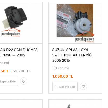
SAN D22 CAM DÜĞMESİ
SUZUKİ SPLASH SX4
İ 1998 -- 2002
SWİFT KONTAK TERMİĞİ
2005 2016
Yorum)
(0 Yorum)
.50 TL
525.00 TL
1,050.00 TL
Sepete Ekle
Sepete Ekle