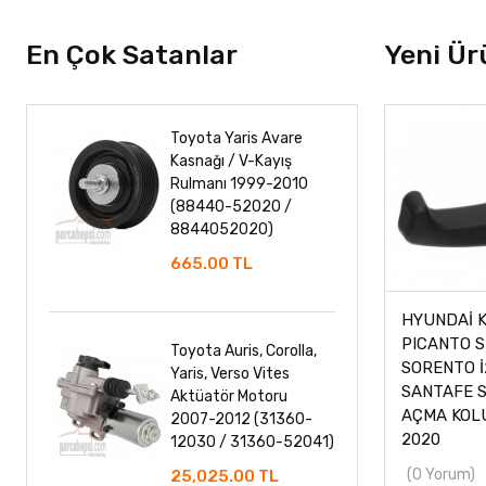
En Çok Satanlar
Yeni Ür
Toyota Yaris Avare
Kasnağı / V-Kayış
Rulmanı 1999-2010
(88440-52020 /
8844052020)
665.00 TL
HYUNDAİ K
PICANTO 
Toyota Auris, Corolla,
SORENTO 
Yaris, Verso Vites
SANTAFE 
Aktüatör Motoru
AÇMA KOLU
2007-2012 (31360-
2020
12030 / 31360-52041)
(0 Yorum)
25,025.00 TL