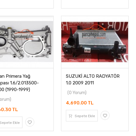
an Primera Yağ
SUZUKİ ALTO RADYATÖR
ası 1.6/2.013500-
1.0 2009 2011
0 (1990-1999)
(0 Yorum)
Yorum)
4,690.00 TL
60.30 TL
Sepete Ekle
Sepete Ekle