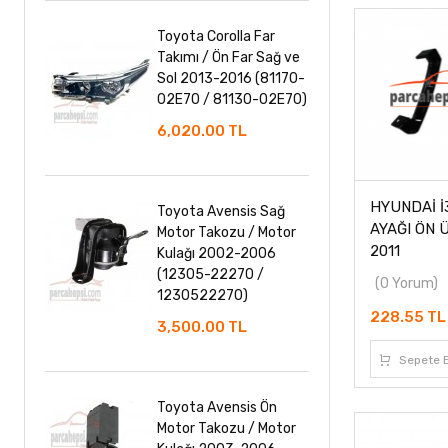
Toyota Corolla Far
Takımı / Ön Far Sağ ve
Sol 2013-2016 (81170-
02E70 / 81130-02E70)
6,020.00 TL
HYUNDAİ 
Toyota Avensis Sağ
AYAĞI ÖN 
Motor Takozu / Motor
2011
Kulağı 2002-2006
(12305-22270 /
(0 Yorum)
1230522270)
228.55 T
3,500.00 TL
Sepete E
Toyota Avensis Ön
Motor Takozu / Motor