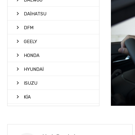
DAEWOO
DAİHATSU
DFM
GEELY
HONDA
HYUNDAİ
ISUZU
KİA
MAZDA
MİTSUBİSHİ