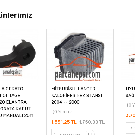
ünlerimiz
İA CERATO
MİTSUBİSHİ LANCER
HYU
SPORTAGE
KALORİFER REZİSTANSI
SAĞ
İ20 ELANTRA
2004 -- 2008
(0 
SONATA KAPUT
(0 Yorum)
 MANDALI 2011
3,7
1,531.25 TL
1,750.00 TL