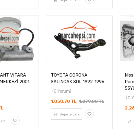
Sepete Ekle
kle
RANT VİTARA
TOYOTA CORONA
Niss
MERKEZİ 2001
SALINCAK SOL 1992-1996
Pomp
53Y0
(0 Yorum)
(0 
1,050.70 TL
1,279.00 TL
TL
2,2
Sepete Ekle
kle