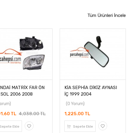
Tüm Ürünleri İncele
NDAİ MATRİX FAR ÖN
KİA SEPHİA DİKİZ AYNASI
 SOL 2006 2008
İÇ 1999 2004
Yorum)
(0 Yorum)
01.60 TL
4,038.00 TL
1,225.00 TL
Sepete Ekle
Sepete Ekle