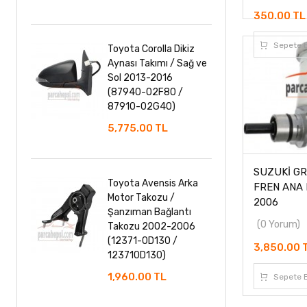
350.00 TL
Sepete E
Toyota Corolla Dikiz
Aynası Takımı / Sağ ve
Sol 2013-2016
(87940-02F80 /
87910-02G40)
5,775.00 TL
SUZUKİ G
Toyota Avensis Arka
FREN ANA 
Motor Takozu /
2006
Şanzıman Bağlantı
(0 Yorum)
Takozu 2002-2006
(12371-0D130 /
3,850.00 
123710D130)
1,960.00 TL
Sepete E