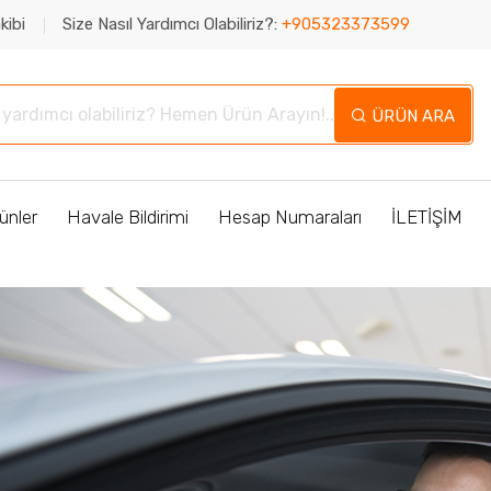
kibi
Size Nasıl Yardımcı Olabiliriz?:
+905323373599
ÜRÜN ARA
ünler
Havale Bildirimi
Hesap Numaraları
İLETİŞİM