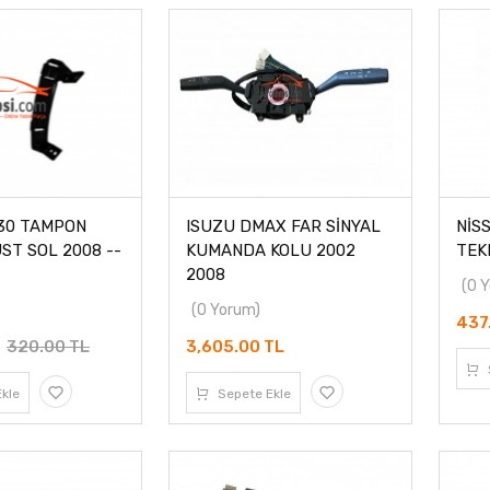
İ30 TAMPON
ISUZU DMAX FAR SİNYAL
NİS
ÜST SOL 2008 --
KUMANDA KOLU 2002
TEKL
2008
(0 
(0 Yorum)
437
L
320.00 TL
3,605.00 TL
kle
Sepete Ekle