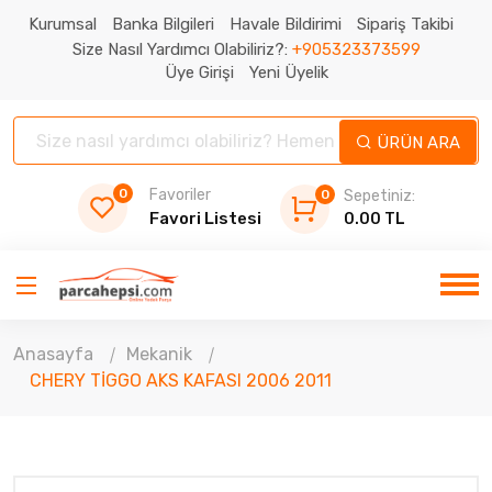
Kurumsal
Banka Bilgileri
Havale Bildirimi
Sipariş Takibi
Size Nasıl Yardımcı Olabiliriz?:
+905323373599
Üye Girişi
Yeni Üyelik
ÜRÜN ARA
0
Favoriler
0
Sepetiniz:
Favori Listesi
0.00 TL
Anasayfa
Mekanik
CHERY TİGGO AKS KAFASI 2006 2011