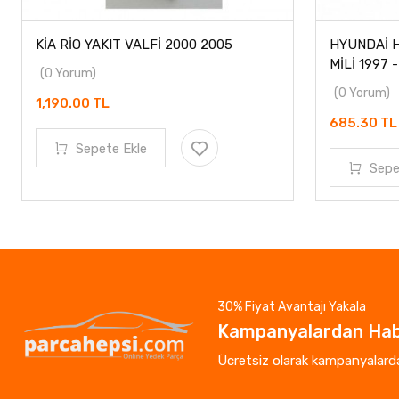
KİA RİO YAKIT VALFİ 2000 2005
HYUNDAİ 
MİLİ 1997 
(0 Yorum)
(0 Yorum)
1,190.00 TL
685.30 T
Sepete Ekle
Sepe
30% Fiyat Avantajı Yakala
Kampanyalardan Hab
Ücretsiz olarak kampanyalardan