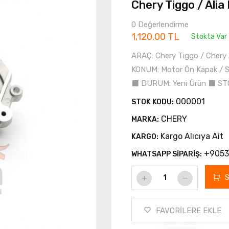
Chery Tiggo / Ali
0 Değerlendirme
1,120.00 TL
Stokta Var
ARAÇ: Chery Tiggo / Chery
KONUM: Motor Ön Kapak / S
⬛ DURUM: Yeni Ürün ⬛ S
000001
STOK KODU:
CHERY
MARKA:
Kargo Alıcıya Ait
KARGO:
+9053
WHATSAPP SİPARİŞ:
FAVORİLERE EKLE