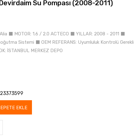
a Devirdaim Su Pompası (2008-2011)
 Alia ⬛ MOTOR: 1.6 / 2.0 ACTECO ⬛ YILLAR: 2008 - 2011 ⬛
oğutma Sistemi ⬛ OEM REFERANS: Uyumluluk Kontrolü Gerekli
TOK: İSTANBUL MERKEZ DEPO
23373599
SEPETE EKLE