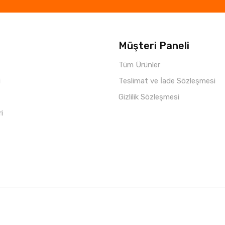
Müşteri Paneli
Tüm Ürünler
i
Teslimat ve İade Sözleşmesi
Gizlilik Sözleşmesi
ri
Copyright © 2021 Parça Hepsi
Roketio e-Ticaret