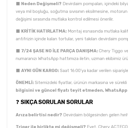
⬛
Neden Değişmeli?
Devirdaim pompaları, içindeki bil
veya mil boşluğu, soğutma sıvısının eksilmesine, motorun ha
değişimi sırasında mutlaka kontrol edilmesi önerilir.
⬛
KRİTİK HATIRLATMA:
Montaj esnasında mutlaka kalite
antifrizin içinde kalan tortular, yeni takılan devirdaim pomp
⬛
7/24 ŞASE NO İLE PARÇA DANIŞMA:
Chery Tiggo ve A
numaranızı WhatsApp hattımıza iletin; uzman ekibimiz ürü
⬛
AYNI GÜN KARGO:
Saat 16:00'ya kadar verilen siparişl
ÖNEMLİ:
Sitemizdeki fiyatlar, ürünün markasına ve sürekl
bilgisini ve güncel fiyatı teyit etmeden, WhatsAp
❓
SIKÇA SORULAN SORULAR
Arıza belirtisi nedir?
Devirdaim bölgesinden gelen hırıl
Triger ile birlikte mi değişmeli?
Evet, Chery ACTECO mo