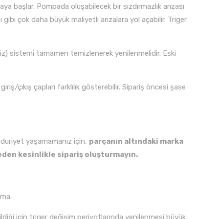
a başlar. Pompada oluşabilecek bir sızdırmazlık arızası
bi çok daha büyük maliyetli arızalara yol açabilir. Triger
friz) sistemi tamamen temizlenerek yenilenmelidir. Eski
ş/çıkış çapları farklılık gösterebilir. Sipariş öncesi şase
ağduriyet yaşamamanız için,
parçanın altındaki marka
den kesinlikle sipariş oluşturmayın.
nma.
iği için triger değişim periyotlarında yenilenmesi büyük