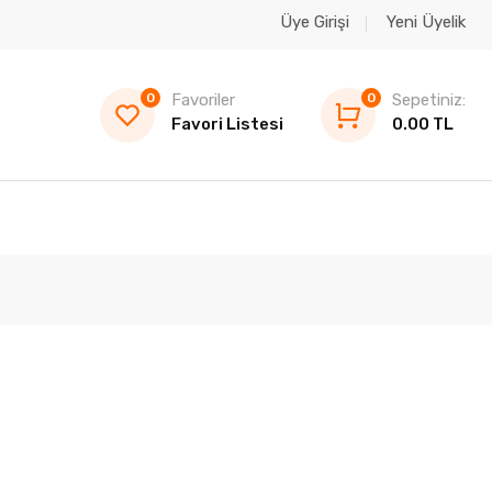
Üye Girişi
Yeni Üyelik
0
Favoriler
0
Sepetiniz:
Favori Listesi
0.00 TL