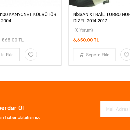
H100 KAMYONET KÜLBÜTÖR
NİSSAN XTRAİL TURBO HO
- 2004
DİZEL 2014 2017
(0 Yorum)
L
868.00 TL
6,650.00 TL
te Ekle
Sepete Ekle
erdar Ol
 haber olabilirsiniz.