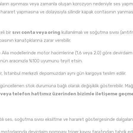
yaların aşınması veya zamanla oluşan korozyon nedeniyle ses yapmay
raret yapmasına ve dolayısıyla silindir kapak contasının yanması gi
li bir
sıvı conta veya oring
kullanılmalı ve soğutma sıvısı (anti
asının kanatçıklarına zarar verebilir.
lia modellerinde motor hacimlerine (1.6 veya 2.0) göre devirdaim giri
nün aracınızla %100 uyumunu teyit etsin.
er, İstanbul merkezli depomuzdan aynı gün kargoya teslim edilir.
i güncellenen stok durumuna bağlı olarak değişiklik gösterebilir. M
p veya telefon hattımız üzerinden bizimle iletişeme geçme
tılı ses, soğutma sıvısı eksiltme ve hararet göstergesinde dalgala
torlarında devirdaim pompası triger kayışı tarafından tahrik edild