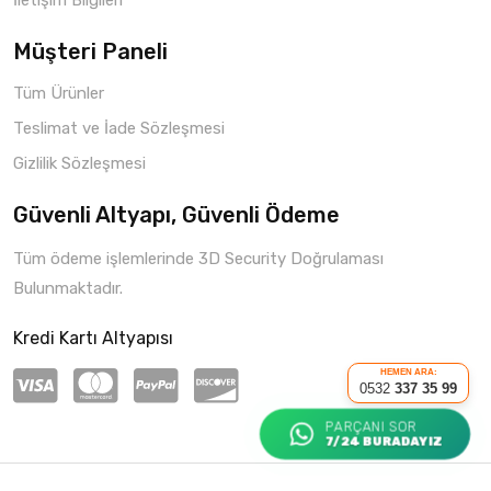
İletişim Bilgileri
Müşteri Paneli
Tüm Ürünler
Teslimat ve İade Sözleşmesi
Gizlilik Sözleşmesi
Güvenli Altyapı, Güvenli Ödeme
Tüm ödeme işlemlerinde 3D Security Doğrulaması
Bulunmaktadır.
Kredi Kartı Altyapısı
HEMEN ARA:
0532
337 35 99
PARÇANI SOR
7/24 BURADAYIZ