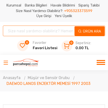
Kurumsal
Banka Bilgileri
Havale Bildirimi
Sipariş Takibi
Size Nasıl Yardımcı Olabiliriz?:
+905323373599
Üye Girişi
Yeni Üyelik
ÜRÜN ARA
0
Favoriler
0
Sepetiniz:
Favori Listesi
0.00 TL
Anasayfa
Müşür ve Sensör Grubu
DAEWOO LANOS ENJEKTÖR MEMESİ 1997 2003