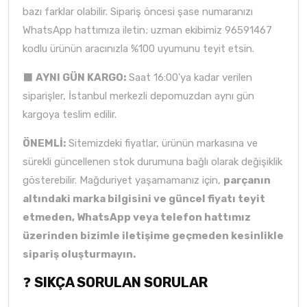
bazı farklar olabilir. Sipariş öncesi şase numaranızı
WhatsApp hattımıza iletin; uzman ekibimiz 96591467
kodlu ürünün aracınızla %100 uyumunu teyit etsin.
⬛
AYNI GÜN KARGO:
Saat 16:00'ya kadar verilen
siparişler, İstanbul merkezli depomuzdan aynı gün
kargoya teslim edilir.
ÖNEMLİ:
Sitemizdeki fiyatlar, ürünün markasına ve
sürekli güncellenen stok durumuna bağlı olarak değişiklik
gösterebilir. Mağduriyet yaşamamanız için,
parçanın
altındaki marka bilgisini ve güncel fiyatı teyit
etmeden, WhatsApp veya telefon hattımız
üzerinden bizimle iletişime geçmeden kesinlikle
sipariş oluşturmayın.
❓
SIKÇA SORULAN SORULAR