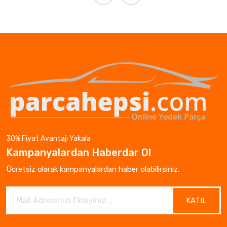
30% Fiyat Avantajı Yakala
Kampanyalardan Haberdar Ol
Ücretsiz olarak kampanyalardan haber olabilirsiniz.
KATIL