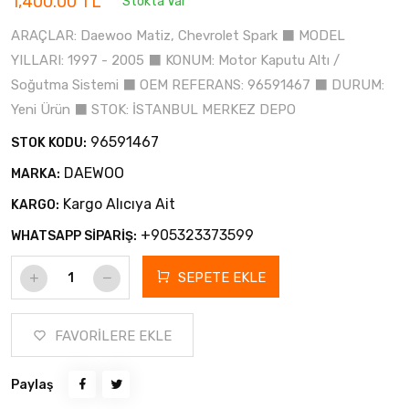
1,400.00 TL
Stokta Var
ARAÇLAR: Daewoo Matiz, Chevrolet Spark ⬛ MODEL
YILLARI: 1997 - 2005 ⬛ KONUM: Motor Kaputu Altı /
Soğutma Sistemi ⬛ OEM REFERANS: 96591467 ⬛ DURUM:
Yeni Ürün ⬛ STOK: İSTANBUL MERKEZ DEPO
96591467
STOK KODU:
DAEWOO
MARKA:
Kargo Alıcıya Ait
KARGO:
+905323373599
WHATSAPP SİPARİŞ:
SEPETE EKLE
FAVORİLERE EKLE
Paylaş