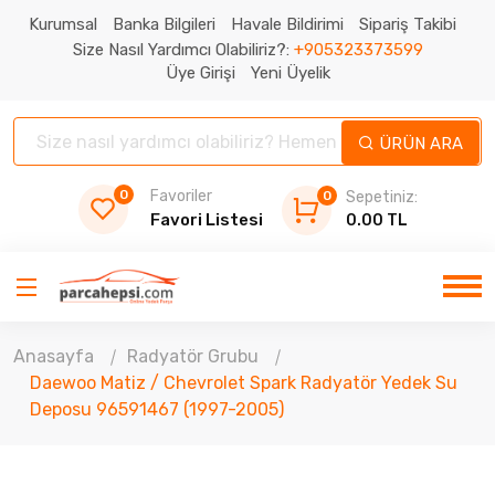
Kurumsal
Banka Bilgileri
Havale Bildirimi
Sipariş Takibi
Size Nasıl Yardımcı Olabiliriz?:
+905323373599
Üye Girişi
Yeni Üyelik
ÜRÜN ARA
0
Favoriler
0
Sepetiniz:
Favori Listesi
0.00 TL
Anasayfa
Radyatör Grubu
Daewoo Matiz / Chevrolet Spark Radyatör Yedek Su
Deposu 96591467 (1997-2005)