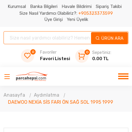
Kurumsal
Banka Bilgileri
Havale Bildirimi
Sipariş Takibi
Size Nasıl Yardımcı Olabiliriz?:
+905323373599
Üye Girişi
Yeni Üyelik
ÜRÜN ARA
0
Favoriler
0
Sepetiniz:
Favori Listesi
0.00 TL
Anasayfa
Aydınlatma
DAEWOO NEXİA SİS FARI ÖN SAĞ SOL 1995 1999