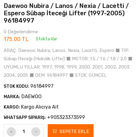
Daewoo Nubira / Lanos / Nexia / Lacetti /
Espero Sübap İteceği Lifter (1997-2005)
96184997
0 Değerlendirme
175.00 TL
Stokta Var
ARAÇ: Daewoo Nubira, Lanos, Nexia, Lacetti, Espero ⬛ TİP:
Sübap İteceği (Hidrolik Lifter) ⬛ MOTOR: 1.5 / 1.6 / 1.8 / 2.0 ⬛
UYUMLU YILLAR: 1997, 1998, 1999, 2000, 2001, 2002, 2003,
2004, 2005 ⬛ OEM: 96184997 ⬛ STOK: GÜNCEL
96184997
STOK KODU:
DAEWOO
MARKA:
Kargo Alıcıya Ait
KARGO:
+905323373599
WHATSAPP SİPARİŞ:
SEPETE EKLE