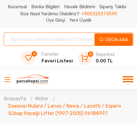
Kurumsal
Banka Bilgileri
Havale Bildirimi
Sipariş Takibi
Size Nasıl Yardımcı Olabiliriz?:
+905323373599
Üye Girişi
Yeni Üyelik
ÜRÜN ARA
0
Favoriler
0
Sepetiniz:
Favori Listesi
0.00 TL
Anasayfa
Motor
Daewoo Nubira / Lanos / Nexia / Lacetti / Espero
Sübap İteceği Lifter (1997-2005) 96184997