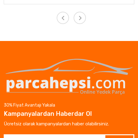
30% Fiyat Avantajı Yakala
Kampanyalardan Haberdar Ol
Ücretsiz olarak kampanyalardan haber olabilirsiniz.