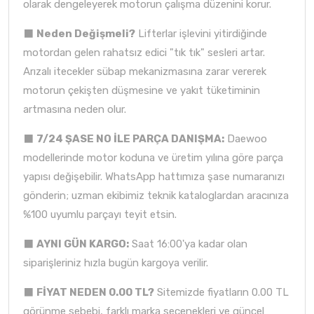
olarak dengeleyerek motorun çalışma düzenini korur.
⬛
Neden Değişmeli?
Lifterlar işlevini yitirdiğinde
motordan gelen rahatsız edici "tık tık" sesleri artar.
Arızalı itecekler sübap mekanizmasına zarar vererek
motorun çekişten düşmesine ve yakıt tüketiminin
artmasına neden olur.
⬛
7/24 ŞASE NO İLE PARÇA DANIŞMA:
Daewoo
modellerinde motor koduna ve üretim yılına göre parça
yapısı değişebilir. WhatsApp hattımıza şase numaranızı
gönderin; uzman ekibimiz teknik kataloglardan aracınıza
%100 uyumlu parçayı teyit etsin.
⬛
AYNI GÜN KARGO:
Saat 16:00'ya kadar olan
siparişleriniz hızla bugün kargoya verilir.
⬛
FİYAT NEDEN 0.00 TL?
Sitemizde fiyatların 0.00 TL
görünme sebebi, farklı marka seçenekleri ve güncel