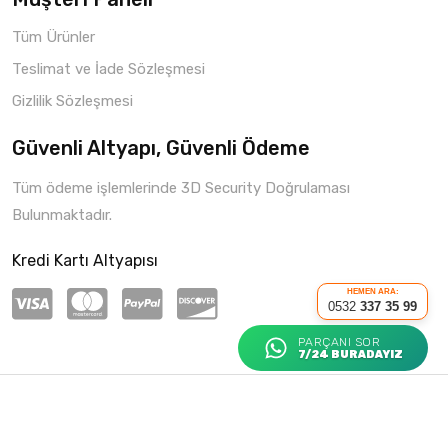
Tüm Ürünler
Teslimat ve İade Sözleşmesi
Gizlilik Sözleşmesi
Güvenli Altyapı, Güvenli Ödeme
Tüm ödeme işlemlerinde 3D Security Doğrulaması
Bulunmaktadır.
Kredi Kartı Altyapısı
HEMEN ARA:
0532
337 35 99
PARÇANI SOR
7/24 BURADAYIZ
Copyright © 2021 Parça Hepsi
Roketio e-Ticaret