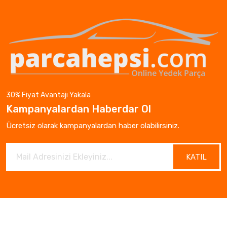
30% Fiyat Avantajı Yakala
Kampanyalardan Haberdar Ol
Ücretsiz olarak kampanyalardan haber olabilirsiniz.
KATIL