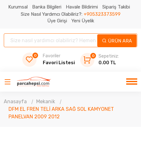
Kurumsal
Banka Bilgileri
Havale Bildirimi
Sipariş Takibi
Size Nasıl Yardımcı Olabiliriz?:
+905323373599
Üye Girişi
Yeni Üyelik
ÜRÜN ARA
0
Favoriler
0
Sepetiniz:
Favori Listesi
0.00 TL
Anasayfa
Mekanik
DFM EL FREN TELİ ARKA SAĞ SOL KAMYONET
PANELVAN 2009 2012