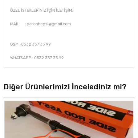
ÖZEL İSTEKLERİNİZ İÇİN İLETİŞİM:
MAİL :
parcahepsi@gmail.com
GSM : 0532 337 35 99
WHATSAPP : 0532 337 35 99
Diğer Ürünlerimizi İncelediniz mi?