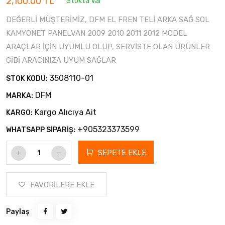
2,100.00 TL
Stokta Var
DEĞERLİ MÜŞTERİMİZ, DFM EL FREN TELİ ARKA SAĞ SOL
KAMYONET PANELVAN 2009 2010 2011 2012 MODEL
ARAÇLAR İÇİN UYUMLU OLUP, SERVİSTE OLAN ÜRÜNLER
GİBİ ARACINIZA UYUM SAĞLAR
3508110-01
STOK KODU:
DFM
MARKA:
Kargo Alıcıya Ait
KARGO:
+905323373599
WHATSAPP SİPARİŞ:
SEPETE EKLE
FAVORİLERE EKLE
Paylaş