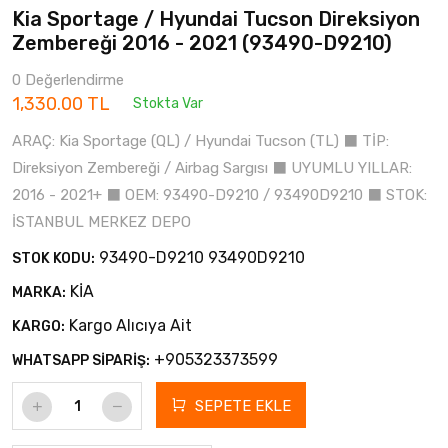
Kia Sportage / Hyundai Tucson Direksiyon
Zembereği 2016 - 2021 (93490-D9210)
0 Değerlendirme
1,330.00 TL
Stokta Var
ARAÇ: Kia Sportage (QL) / Hyundai Tucson (TL) ⬛ TİP:
Direksiyon Zembereği / Airbag Sargısı ⬛ UYUMLU YILLAR:
2016 - 2021+ ⬛ OEM: 93490-D9210 / 93490D9210 ⬛ STOK:
İSTANBUL MERKEZ DEPO
93490-D9210 93490D9210
STOK KODU:
KİA
MARKA:
Kargo Alıcıya Ait
KARGO:
+905323373599
WHATSAPP SİPARİŞ:
SEPETE EKLE