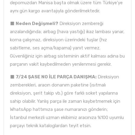
depomuzdan Manisa başta olmak üzere tüm Türkiye’ye
aynı gün kargo avantajıyla gönderilmektedir.
⬛
Neden Değişmeli?
Direksiyon zembereği
arızalandığında; airbag (hava yastığı) ikaz lambası yanar,
korna çalışmaz, direksiyon üzerindeki tuşlar (hız
sabitleme, ses açma/kapama) yanıt vermez.
Güvenliğiniz için airbag sisteminin aktif kalması adına bu
parçanın vakit kaybedilmeden yenilenmesi gerekir.
⬛
7/24 ŞASE NO İLE PARÇA DANIŞMA:
Direksiyon
zemberekleri, aracın donanım paketine (ısıtmalı
direksiyon, şerit takip vb.) göre farklı soket yapılarına
sahip olabilir. Yanlış parça ile zaman kaybetmemek için
WhatsApp hattımıza şase numaranızı gönderin;
İstanbul merkezli uzman ekibimiz aracınıza %100 uyumlu
parçayı teknik kataloglardan teyit etsin.