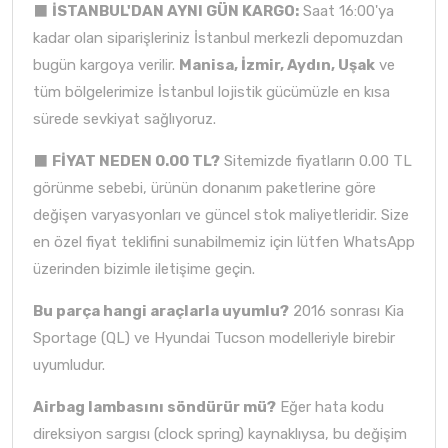
⬛
İSTANBUL'DAN AYNI GÜN KARGO:
Saat 16:00'ya
kadar olan siparişleriniz İstanbul merkezli depomuzdan
bugün kargoya verilir.
Manisa, İzmir, Aydın, Uşak
ve
tüm bölgelerimize İstanbul lojistik gücümüzle en kısa
sürede sevkiyat sağlıyoruz.
⬛
FİYAT NEDEN 0.00 TL?
Sitemizde fiyatların 0.00 TL
görünme sebebi, ürünün donanım paketlerine göre
değişen varyasyonları ve güncel stok maliyetleridir. Size
en özel fiyat teklifini sunabilmemiz için lütfen WhatsApp
üzerinden bizimle iletişime geçin.
Bu parça hangi araçlarla uyumlu?
2016 sonrası Kia
Sportage (QL) ve Hyundai Tucson modelleriyle birebir
uyumludur.
Airbag lambasını söndürür mü?
Eğer hata kodu
direksiyon sargısı (clock spring) kaynaklıysa, bu değişim