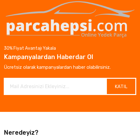
30% Fiyat Avantajı Yakala
Kampanyalardan Haberdar Ol
Ücretsiz olarak kampanyalardan haber olabilirsiniz.
KATIL
Neredeyiz?