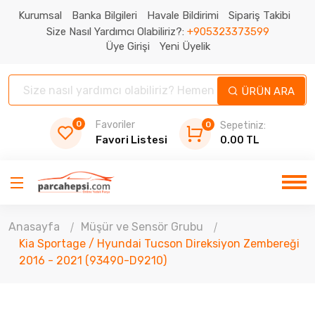
Kurumsal
Banka Bilgileri
Havale Bildirimi
Sipariş Takibi
Size Nasıl Yardımcı Olabiliriz?:
+905323373599
Üye Girişi
Yeni Üyelik
ÜRÜN ARA
0
Favoriler
0
Sepetiniz:
Favori Listesi
0.00 TL
Anasayfa
Müşür ve Sensör Grubu
Kia Sportage / Hyundai Tucson Direksiyon Zembereği
2016 - 2021 (93490-D9210)