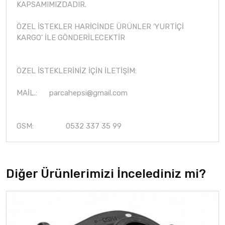
KAPSAMIMIZDADIR.
ÖZEL İSTEKLER HARİCİNDE ÜRÜNLER 'YURTİÇİ
KARGO' İLE GÖNDERİLECEKTİR
ÖZEL İSTEKLERİNİZ İÇİN İLETİŞİM:
MAİL.:
parcahepsi@gmail.com
GSM: 0532 337 35 99
Diğer Ürünlerimizi İncelediniz mi?