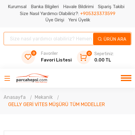
Kurumsal
Banka Bilgileri
Havale Bildirimi
Sipariş Takibi
Size Nasıl Yardımcı Olabiliriz?:
+905323373599
Üye Girişi
Yeni Üyelik
ÜRÜN ARA
0
Favoriler
0
Sepetiniz:
Favori Listesi
0.00 TL
Anasayfa
Mekanik
GELLY GERİ VİTES MÜŞÜRÜ TÜM MODELLER