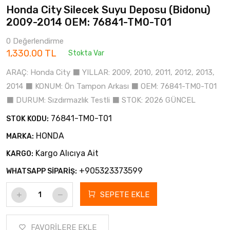
Honda City Silecek Suyu Deposu (Bidonu)
2009-2014 OEM: 76841-TM0-T01
0 Değerlendirme
1,330.00 TL
Stokta Var
ARAÇ: Honda City ⬛ YILLAR: 2009, 2010, 2011, 2012, 2013,
2014 ⬛ KONUM: Ön Tampon Arkası ⬛ OEM: 76841-TM0-T01
⬛ DURUM: Sızdırmazlık Testli ⬛ STOK: 2026 GÜNCEL
76841-TM0-T01
STOK KODU:
HONDA
MARKA:
Kargo Alıcıya Ait
KARGO:
+905323373599
WHATSAPP SİPARİŞ:
SEPETE EKLE
FAVORİLERE EKLE