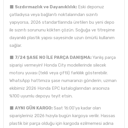
⬛
Sızdırmazlık ve Dayanıklılık:
Eski deponuz
çatladıysa veya bağlantı noktalarından sızıntı
yapıyorsa, 2026 standartlarında üretilen bu yeni depo
ile sızıntı sorununu kökten çözün. Soğuğa ve titreşime
dayanıklı plastik yapısı sayesinde uzun ömürlü kullanım
sağlar.
⬛
7/24 ŞASE NO İLE PARÇA DANIŞMA:
Yanlış parça
siparişi vermeyin! Honda City modellerinde silecek
motoru yuvası (tekli veya çiftli) farklılık gösterebilir.
WhatsApp hattımıza şase numaranızı gönderin; uzman
ekibimiz 2026 Honda EPC kataloglarından aracınıza
%100 uyumlu depoyu teyit etsin.
⬛
AYNI GÜN KARGO:
Saat 16:00'ya kadar olan
siparişleriniz 2026 hızıyla bugün kargoya verilir. Hassas
plastik bir parça olduğu için kargoda ezilmemesi adına