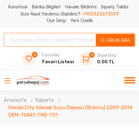
Kurumsal
Banka Bilgileri
Havale Bildirimi
Sipariş Takibi
Size Nasıl Yardımcı Olabiliriz?:
+905323373599
Üye Girişi
Yeni Üyelik
ÜRÜN ARA
0
Favoriler
0
Sepetiniz:
Favori Listesi
0.00 TL
Anasayfa
Kaporta
Honda City Silecek Suyu Deposu (Bidonu) 2009-2014
OEM: 76841-TM0-T01