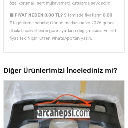
özel korumalı, sert mukavemetli kutularda sevk edilir.
⬛
FİYAT NEDEN 0.00 TL?
Sitemizde fiyatların
0.00
TL
görünme sebebi; ürünün markasına ve 2026 güncel
ithalat maliyetlerine göre fiyatların değişmesidir. En net
fiyat teklifi için lütfen WhatsApp'tan yazın.
Diğer Ürünlerimizi İncelediniz mi?