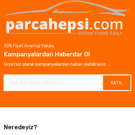
30% Fiyat Avantajı Yakala
Kampanyalardan Haberdar Ol
Ücretsiz olarak kampanyalardan haber olabilirsiniz.
KATIL
Neredeyiz?