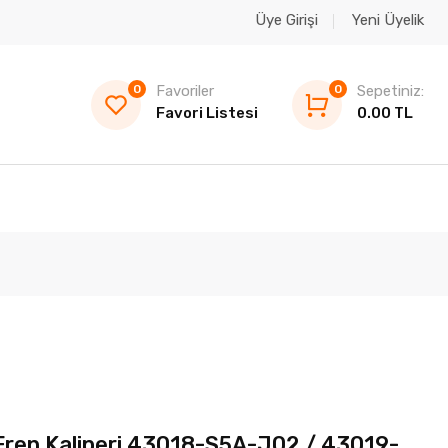
Üye Girişi
Yeni Üyelik
0
Favoriler
0
Sepetiniz:
Favori Listesi
0.00 TL
Fren Kaliperi 43018-S5A-J02 / 43019-