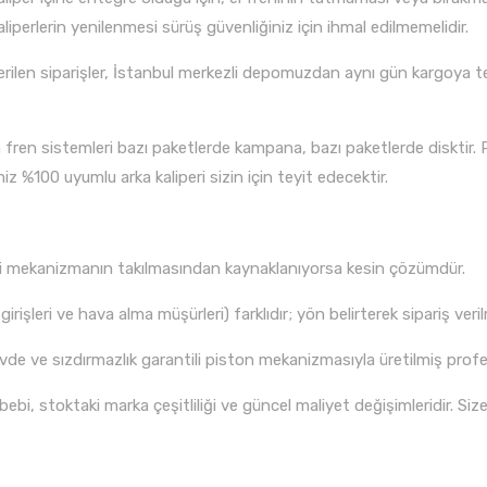
perlerin yenilenmesi sürüş güvenliğiniz için ihmal edilmemelidir.
ilen siparişler, İstanbul merkezli depomuzdan aynı gün kargoya tesli
 fren sistemleri bazı paketlerde kampana, bazı paketlerde disktir
 %100 uyumlu arka kaliperi sizin için teyit edecektir.
ki mekanizmanın takılmasından kaynaklanıyorsa kesin çözümdür.
girişleri ve hava alma müşürleri) farklıdır; yön belirterek sipariş veril
e ve sızdırmazlık garantili piston mekanizmasıyla üretilmiş profes
bi, stoktaki marka çeşitliliği ve güncel maliyet değişimleridir. Siz