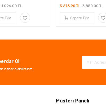
L
1,096.00 TL
3,273.90 TL
3,850.00 TL
te Ekle
Sepete Ekle
erdar Ol
 haber olabilirsiniz.
Müşteri Paneli