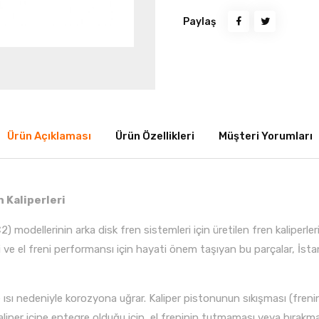
Paylaş
Ürün Açıklaması
Ürün Özellikleri
Müşteri Yorumları
 Kaliperleri
modellerinin arka disk fren sistemleri için üretilen fren kaliperler
ve el freni performansı için hayati önem taşıyan bu parçalar, İs
 ısı nedeniyle korozyona uğrar. Kaliper pistonunun sıkışması (frenin
kaliper içine entegre olduğu için, el freninin tutmaması veya bıra