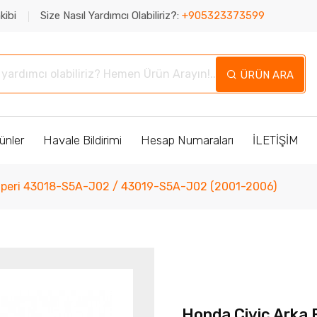
kibi
Size Nasıl Yardımcı Olabiliriz?:
+905323373599
ÜRÜN ARA
ünler
Havale Bildirimi
Hesap Numaraları
İLETİŞİM
aliperi 43018-S5A-J02 / 43019-S5A-J02 (2001-2006)
Honda Civic Arka 