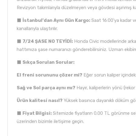
Revizyon takımlarıyla düzelmeyen veya gövdesi aşınmış kali
⬛
İstanbul'dan Aynı Gün Kargo:
Saat 16:00'ya kadar ver
kanallarıyla ulaştırılır.
⬛
7/24 ŞASE NO TEYİDİ:
Honda Civic modellerinde arka
hattımıza şase numaranızı gönderebilirsiniz. Uzman ekibimiz
⬛
Sıkça Sorulan Sorular:
El freni sorununu çözer mi?
Eğer sorun kaliper içinde
Sağ ve Sol parça aynı mı?
Hayır, kaliperlerin yönü (rekor 
Ürün kalitesi nasıl?
Yüksek basınca dayanıklı döküm gövd
⬛
Fiyat Bilgisi:
Sitemizde fiyatların 0.00 TL görünme sebe
üzerinden bizimle iletişime geçin.