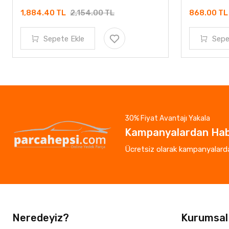
1,884.40 TL
2,154.00 TL
868.00 T
Sepete Ekle
Sepe
30% Fiyat Avantajı Yakala
Kampanyalardan Hab
Ücretsiz olarak kampanyalardan
Neredeyiz?
Kurumsal