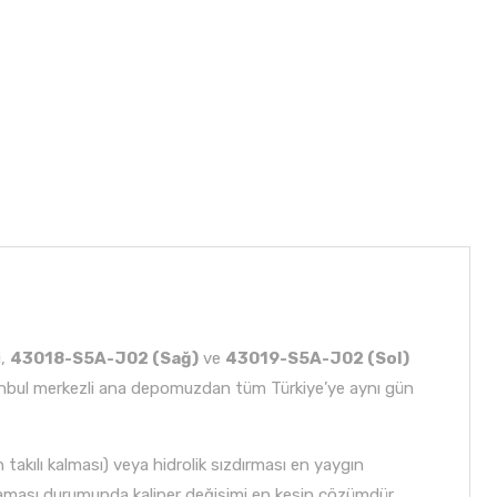
i,
43018-S5A-J02 (Sağ)
ve
43019-S5A-J02 (Sol)
tanbul merkezli ana depomuzdan tüm Türkiye’ye aynı gün
 takılı kalması) veya hidrolik sızdırması en yaygın
kmaması durumunda kaliper değişimi en kesin çözümdür.