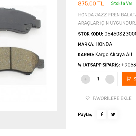
875.00 TL
Stokta Var
HONDA JAZZ FREN BALATA
ARAÇLAR İÇİN UYGUNDUR.
06450S2G000
STOK KODU:
HONDA
MARKA:
Kargo Alıcıya Ait
KARGO:
+9053
WHATSAPP SİPARİŞ:
FAVORİLERE EKLE
Paylaş