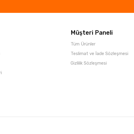
Müşteri Paneli
Tüm Ürünler
i
Teslimat ve İade Sözleşmesi
Gizlilik Sözleşmesi
ri
Copyright © 2021 Parça Hepsi
Roketio e-Ticaret