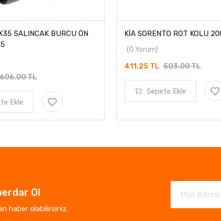
X35 SALINCAK BURCU ÖN
KİA SORENTO ROT KOLU 200
15
(0 Yorum)
411.25 TL
503.00 TL
606.00 TL
Sepete Ekle
te Ekle
erdar Ol
 haber olabilirsiniz.