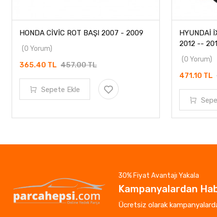
HONDA CİVİC ROT BAŞI 2007 - 2009
HYUNDAİ İ
2012 -- 20
(0 Yorum)
(0 Yorum)
365.40 TL
457.00 TL
471.10 TL
Sepete Ekle
Sepe
30% Fiyat Avantajı Yakala
Kampanyalardan Hab
Ücretsiz olarak kampanyalardan