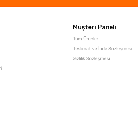
Müşteri Paneli
Tüm Ürünler
i
Teslimat ve İade Sözleşmesi
Gizlilik Sözleşmesi
ri
Copyright © 2021 Parça Hepsi
Roketio e-Ticaret