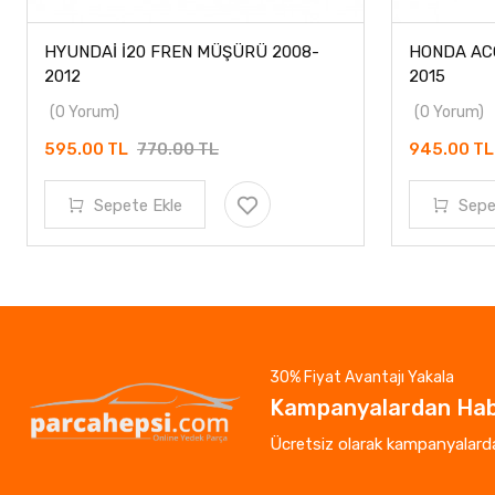
HYUNDAİ İ20 FREN MÜŞÜRÜ 2008-
HONDA AC
2012
2015
(0 Yorum)
(0 Yorum)
595.00 TL
770.00 TL
945.00 TL
Sepete Ekle
Sepe
30% Fiyat Avantajı Yakala
Kampanyalardan Hab
Ücretsiz olarak kampanyalardan