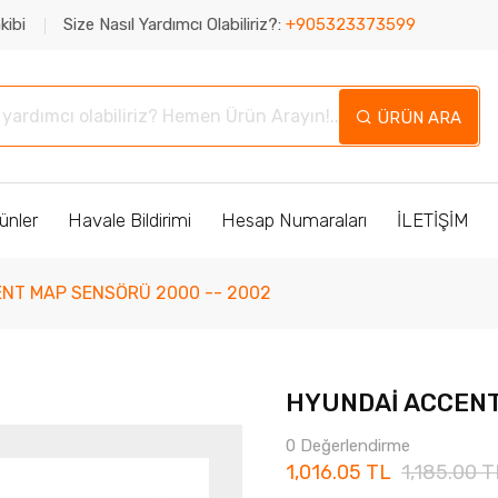
kibi
Size Nasıl Yardımcı Olabiliriz?:
+905323373599
ÜRÜN ARA
ünler
Havale Bildirimi
Hesap Numaraları
İLETİŞİM
NT MAP SENSÖRÜ 2000 -- 2002
HYUNDAİ ACCENT
0 Değerlendirme
1,016.05 TL
1,185.00 T