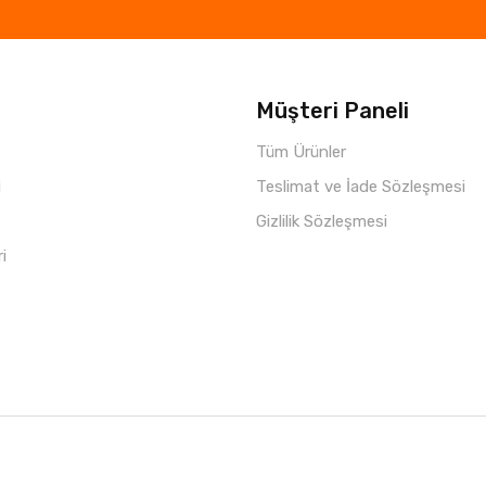
Müşteri Paneli
Tüm Ürünler
i
Teslimat ve İade Sözleşmesi
Gizlilik Sözleşmesi
ri
Copyright © 2021 Parça Hepsi
Roketio e-Ticaret