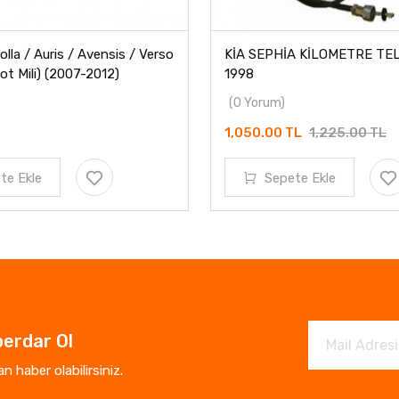
lla / Auris / Avensis / Verso
KİA SEPHİA KİLOMETRE TEL
ot Mili) (2007-2012)
1998
(0 Yorum)
1,050.00 TL
1,225.00 TL
te Ekle
Sepete Ekle
erdar Ol
 haber olabilirsiniz.