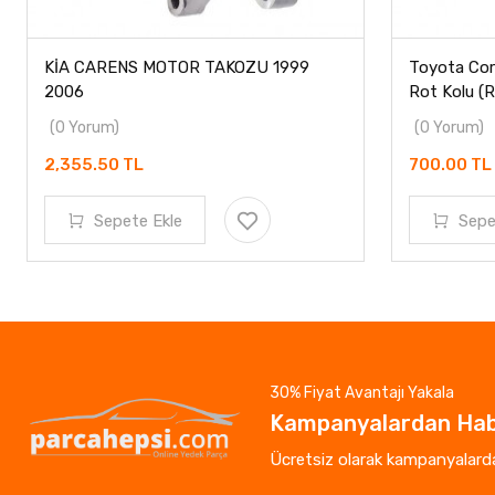
KİA CARENS MOTOR TAKOZU 1999
Toyota Coro
2006
Rot Kolu (R
(0 Yorum)
(0 Yorum)
2,355.50 TL
700.00 TL
Sepete Ekle
Sepe
30% Fiyat Avantajı Yakala
Kampanyalardan Hab
Ücretsiz olarak kampanyalardan