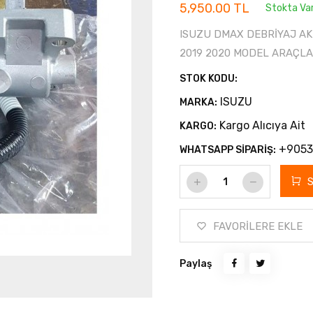
5,950.00 TL
Stokta Va
ISUZU DMAX DEBRİYAJ AKTÜ
2019 2020 MODEL ARAÇLA
STOK KODU:
ISUZU
MARKA:
Kargo Alıcıya Ait
KARGO:
+9053
WHATSAPP SİPARİŞ:
FAVORİLERE EKLE
Paylaş