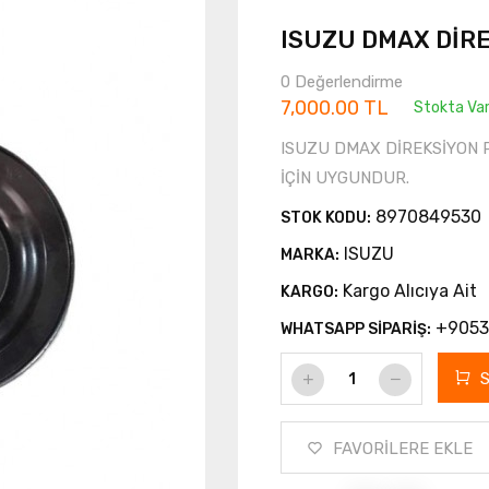
ISUZU DMAX DİR
0 Değerlendirme
7,000.00 TL
Stokta Va
ISUZU DMAX DİREKSİYON 
İÇİN UYGUNDUR.
8970849530
STOK KODU:
ISUZU
MARKA:
Kargo Alıcıya Ait
KARGO:
+9053
WHATSAPP SİPARİŞ:
FAVORİLERE EKLE