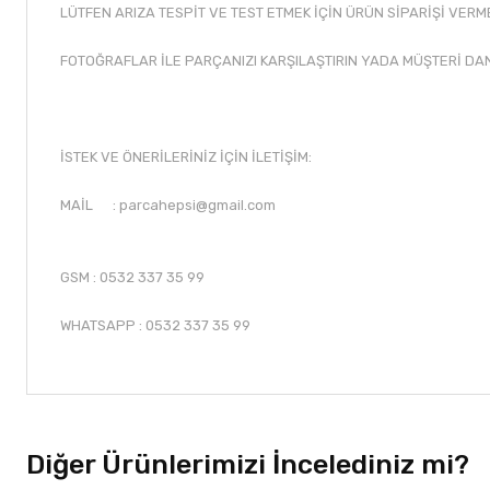
LÜTFEN ARIZA TESPİT VE TEST ETMEK İÇİN ÜRÜN SİPARİŞİ VERM
FOTOĞRAFLAR İLE PARÇANIZI KARŞILAŞTIRIN YADA MÜŞTERİ DA
İSTEK VE ÖNERİLERİNİZ İÇİN İLETİŞİM:
MAİL :
parcahepsi@gmail.com
GSM : 0532 337 35 99
WHATSAPP : 0532 337 35 99
Diğer Ürünlerimizi İncelediniz mi?