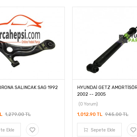
RONA SALINCAK SAG 1992
HYUNDAİ GETZ AMORTİSÖR
2002 -- 2005
(0 Yorum)
TL
1,279.00 TL
1,012.90 TL
945.00 TL
te Ekle
Sepete Ekle