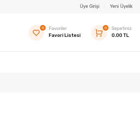
Üye Girişi
Yeni Üyelik
0
Favoriler
0
Sepetiniz:
Favori Listesi
0.00 TL