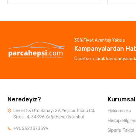
30% Fiyat Avantajı Yakala
Kampanyalardan Hab
Ücretsiz olarak kampanyalardan
Neredeyiz?
Kurumsal
Levent & Oto Sanayi 29, Yeşilce, İnönü Cd.
Hakkımızda
Sitesi, 4, 34396 Kağıthane/İstanbul
Hesap Bilgiler
+905323373599
Sipariş Takibi