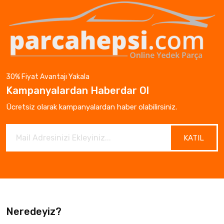
30% Fiyat Avantajı Yakala
Kampanyalardan Haberdar Ol
Ücretsiz olarak kampanyalardan haber olabilirsiniz.
KATIL
Neredeyiz?