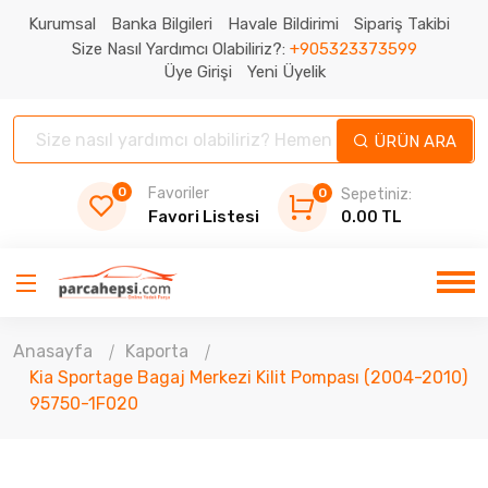
Kurumsal
Banka Bilgileri
Havale Bildirimi
Sipariş Takibi
Size Nasıl Yardımcı Olabiliriz?:
+905323373599
Üye Girişi
Yeni Üyelik
ÜRÜN ARA
0
Favoriler
0
Sepetiniz:
Favori Listesi
0.00 TL
Anasayfa
Kaporta
Kia Sportage Bagaj Merkezi Kilit Pompası (2004-2010)
95750-1F020