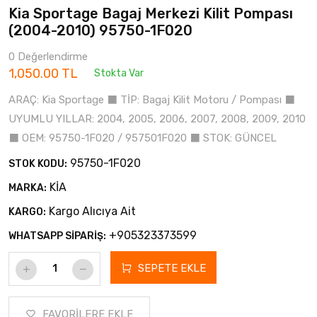
Kia Sportage Bagaj Merkezi Kilit Pompası
(2004-2010) 95750-1F020
0 Değerlendirme
1,050.00 TL
Stokta Var
ARAÇ: Kia Sportage ⬛ TİP: Bagaj Kilit Motoru / Pompası ⬛
UYUMLU YILLAR: 2004, 2005, 2006, 2007, 2008, 2009, 2010
⬛ OEM: 95750-1F020 / 957501F020 ⬛ STOK: GÜNCEL
95750-1F020
STOK KODU:
KİA
MARKA:
Kargo Alıcıya Ait
KARGO:
+905323373599
WHATSAPP SİPARİŞ:
SEPETE EKLE
FAVORİLERE EKLE