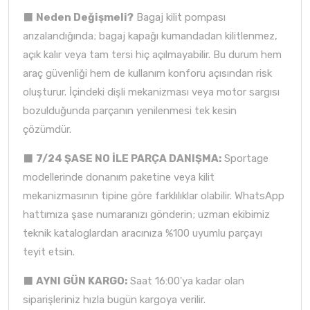
⬛
Neden Değişmeli?
Bagaj kilit pompası
arızalandığında; bagaj kapağı kumandadan kilitlenmez,
açık kalır veya tam tersi hiç açılmayabilir. Bu durum hem
araç güvenliği hem de kullanım konforu açısından risk
oluşturur. İçindeki dişli mekanizması veya motor sargısı
bozulduğunda parçanın yenilenmesi tek kesin
çözümdür.
⬛
7/24 ŞASE NO İLE PARÇA DANIŞMA:
Sportage
modellerinde donanım paketine veya kilit
mekanizmasının tipine göre farklılıklar olabilir. WhatsApp
hattımıza şase numaranızı gönderin; uzman ekibimiz
teknik kataloglardan aracınıza %100 uyumlu parçayı
teyit etsin.
⬛
AYNI GÜN KARGO:
Saat 16:00'ya kadar olan
siparişleriniz hızla bugün kargoya verilir.