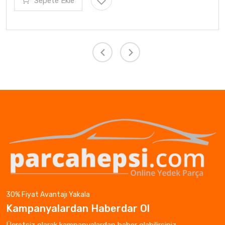
Sepete Ekle
30% Fiyat Avantajı Yakala
Kampanyalardan Haberdar Ol
Ücretsiz olarak kampanyalardan haber olabilirsiniz.