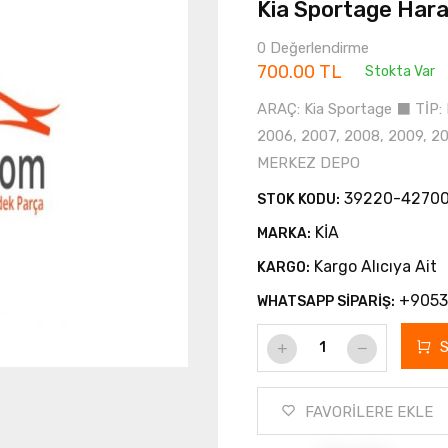
Kia Sportage Har
0 Değerlendirme
700.00 TL
Stokta Var
ARAÇ: Kia Sportage ⬛ TİP:
2006, 2007, 2008, 2009, 
MERKEZ DEPO
39220-42700
STOK KODU:
KİA
MARKA:
Kargo Alıcıya Ait
KARGO:
+9053
WHATSAPP SİPARİŞ:
FAVORİLERE EKLE