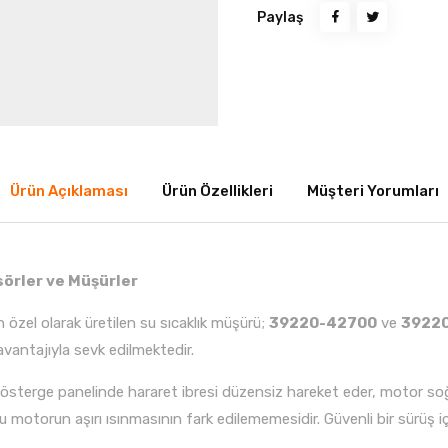
Paylaş
Ürün Açıklaması
Ürün Özellikleri
Müşteri Yorumları
sörler ve Müşürler
n özel olarak üretilen su sıcaklık müşürü;
39220-42700
ve
3922
antajıyla sevk edilmektedir.
österge panelinde hararet ibresi düzensiz hareket eder, motor so
u motorun aşırı ısınmasının fark edilememesidir. Güvenli bir sürüş i