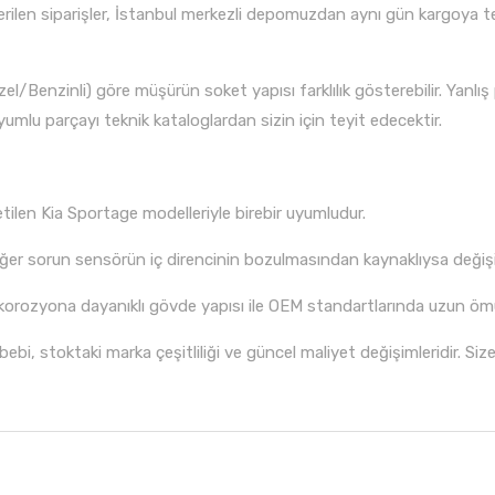
ilen siparişler, İstanbul merkezli depomuzdan aynı gün kargoya tesli
el/Benzinli) göre müşürün soket yapısı farklılık gösterebilir. Ya
mlu parçayı teknik kataloglardan sizin için teyit edecektir.
ilen Kia Sportage modelleriyle birebir uyumludur.
ğer sorun sensörün iç direncinin bozulmasından kaynaklıysa değiş
orozyona dayanıklı gövde yapısı ile OEM standartlarında uzun ömür
bi, stoktaki marka çeşitliliği ve güncel maliyet değişimleridir. Siz