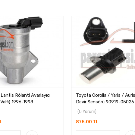
antis Rölanti Ayarlayıcı
Toyota Corolla / Yaris / Auri
Valfi) 1996-1998
Devir Sensörü 90919-05026
(0 Yorum)
TL
875.00 TL