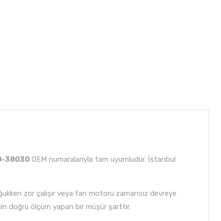
0-38030
OEM numaralarıyla tam uyumludur. İstanbul
ğukken zor çalışır veya fan motoru zamansız devreye
çin doğru ölçüm yapan bir müşür şarttır.