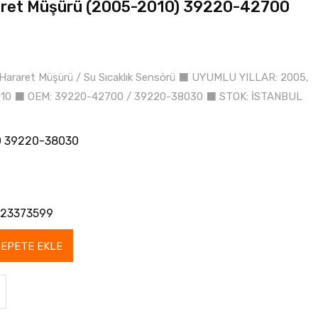
aret Müşürü (2005-2010) 39220-42700
 Hararet Müşürü / Su Sıcaklık Sensörü ⬛ UYUMLU YILLAR: 2005,
2010 ⬛ OEM: 39220-42700 / 39220-38030 ⬛ STOK: İSTANBUL
 39220-38030
23373599
SEPETE EKLE