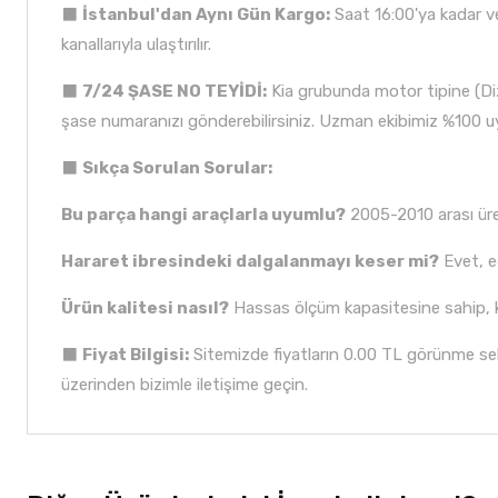
⬛
İstanbul'dan Aynı Gün Kargo:
Saat 16:00'ya kadar ver
kanallarıyla ulaştırılır.
⬛
7/24 ŞASE NO TEYİDİ:
Kia grubunda motor tipine (Diz
şase numaranızı gönderebilirsiniz. Uzman ekibimiz %100 uyu
⬛
Sıkça Sorulan Sorular:
Bu parça hangi araçlarla uyumlu?
2005-2010 arası üret
Hararet ibresindeki dalgalanmayı keser mi?
Evet, e
Ürün kalitesi nasıl?
Hassas ölçüm kapasitesine sahip, k
⬛
Fiyat Bilgisi:
Sitemizde fiyatların 0.00 TL görünme sebe
üzerinden bizimle iletişime geçin.