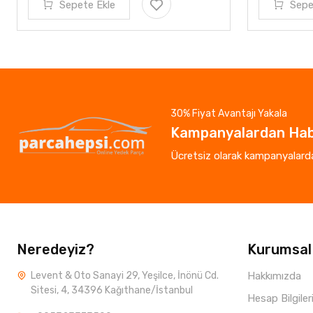
Sepete Ekle
Sepe
30% Fiyat Avantajı Yakala
Kampanyalardan Hab
Ücretsiz olarak kampanyalardan
Neredeyiz?
Kurumsal
Levent & Oto Sanayi 29, Yeşilce, İnönü Cd.
Hakkımızda
Sitesi, 4, 34396 Kağıthane/İstanbul
Hesap Bilgiler