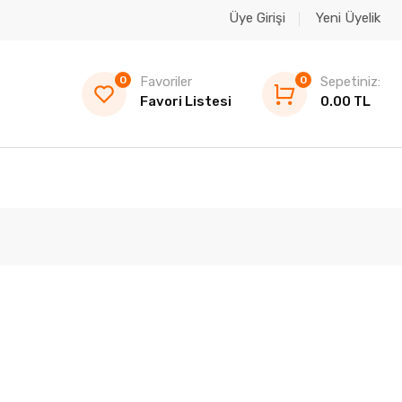
Üye Girişi
Yeni Üyelik
0
Favoriler
0
Sepetiniz:
Favori Listesi
0.00 TL