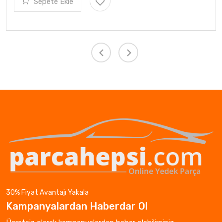
Sepete Ekle
30% Fiyat Avantajı Yakala
Kampanyalardan Haberdar Ol