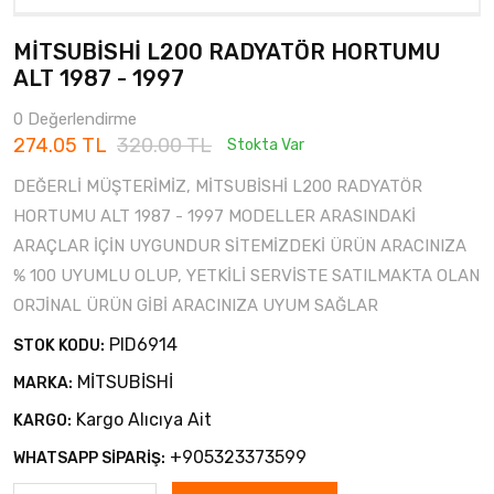
MİTSUBİSHİ L200 RADYATÖR HORTUMU
ALT 1987 - 1997
0 Değerlendirme
274.05 TL
320.00 TL
Stokta Var
DEĞERLİ MÜŞTERİMİZ, MİTSUBİSHİ L200 RADYATÖR
HORTUMU ALT 1987 - 1997 MODELLER ARASINDAKİ
ARAÇLAR İÇİN UYGUNDUR SİTEMİZDEKİ ÜRÜN ARACINIZA
% 100 UYUMLU OLUP, YETKİLİ SERVİSTE SATILMAKTA OLAN
ORJİNAL ÜRÜN GİBİ ARACINIZA UYUM SAĞLAR
PID6914
STOK KODU:
MİTSUBİSHİ
MARKA:
Kargo Alıcıya Ait
KARGO:
+905323373599
WHATSAPP SİPARİŞ: