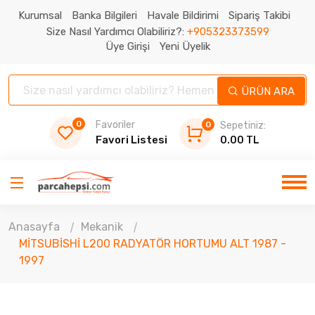
Kurumsal
Banka Bilgileri
Havale Bildirimi
Sipariş Takibi
Size Nasıl Yardımcı Olabiliriz?:
+905323373599
Üye Girişi
Yeni Üyelik
ÜRÜN ARA
0
Favoriler
0
Sepetiniz:
Favori Listesi
0.00 TL
Anasayfa
Mekanik
MİTSUBİSHİ L200 RADYATÖR HORTUMU ALT 1987 -
1997