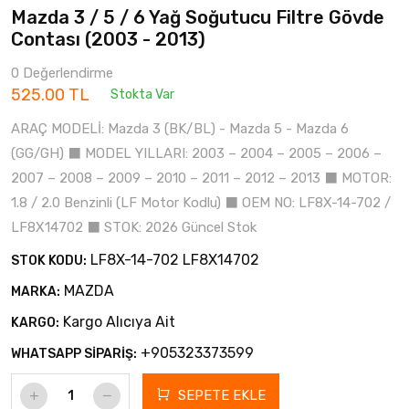
Mazda 3 / 5 / 6 Yağ Soğutucu Filtre Gövde
Contası (2003 - 2013)
0 Değerlendirme
525.00 TL
Stokta Var
ARAÇ MODELİ: Mazda 3 (BK/BL) - Mazda 5 - Mazda 6
(GG/GH) ⬛ MODEL YILLARI: 2003 – 2004 – 2005 – 2006 –
2007 – 2008 – 2009 – 2010 – 2011 – 2012 – 2013 ⬛ MOTOR:
1.8 / 2.0 Benzinli (LF Motor Kodlu) ⬛ OEM NO: LF8X-14-702 /
LF8X14702 ⬛ STOK: 2026 Güncel Stok
LF8X-14-702 LF8X14702
STOK KODU:
MAZDA
MARKA:
Kargo Alıcıya Ait
KARGO:
+905323373599
WHATSAPP SİPARİŞ:
SEPETE EKLE