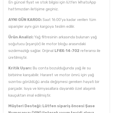
En güncel fiyat ve stok bilgisi için lütfen WhatsApp
hattımızdan iletişime geçiniz.
AYNI GÜN KARGO:
Saat 16:00'ya kadar verilen tüm
siparişler aynı gün kargoya teslim edilir.
Ürün Analizi:
Yağ filtresinin arkasında bulunan yağ
soğutucu (eşanjör) ile motor bloğu arasındaki
sızdırmazlığı sağlar. Orijinal
LF8X-14-702
referansı ile
üretilmiştir.
Kritik Uyarı:
Bu conta bozulduğunda yağ ile su
birbirine karışabilir. Hararet ve motor ömrü için yağ
sızıntısı görüldüğü anda değişmesi gereken hayati bir
parçadır. Isıya ve kimyasallara dayanıklı özel alaşımlı
kauçuktan imal edilmiştir.
Müşteri Desteği:
Lütfen sipariş öncesi Şase
Numaranızı (VIN) ileterek uyum teyidi alınız.