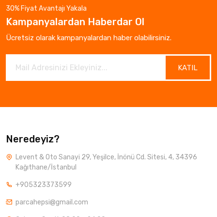
30% Fiyat Avantajı Yakala
Kampanyalardan Haberdar Ol
Ücretsiz olarak kampanyalardan haber olabilirsiniz.
KATIL
Neredeyiz?
Levent & Oto Sanayi 29, Yeşilce, İnönü Cd. Sitesi, 4, 34396
Kağıthane/İstanbul
+905323373599
parcahepsi@gmail.com