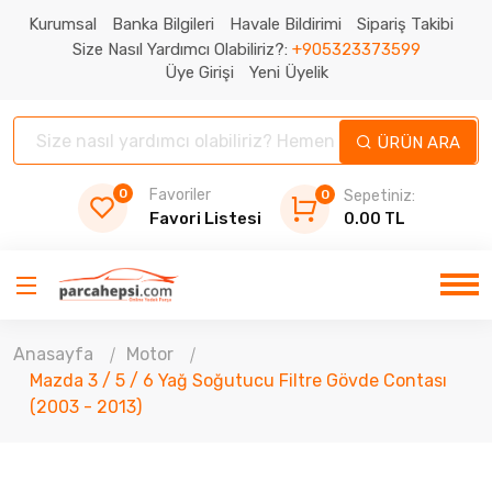
Kurumsal
Banka Bilgileri
Havale Bildirimi
Sipariş Takibi
Size Nasıl Yardımcı Olabiliriz?:
+905323373599
Üye Girişi
Yeni Üyelik
ÜRÜN ARA
0
Favoriler
0
Sepetiniz:
Favori Listesi
0.00 TL
Anasayfa
Motor
Mazda 3 / 5 / 6 Yağ Soğutucu Filtre Gövde Contası
(2003 - 2013)