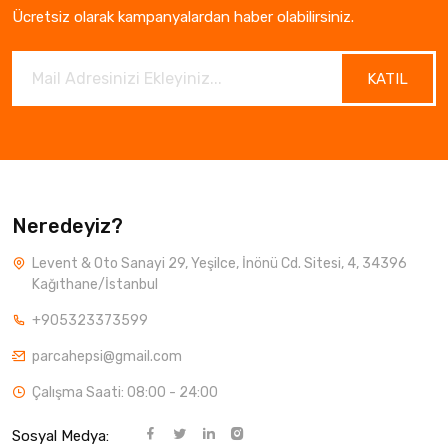
Ücretsiz olarak kampanyalardan haber olabilirsiniz.
KATIL
Neredeyiz?
Levent & Oto Sanayi 29, Yeşilce, İnönü Cd. Sitesi, 4, 34396
Kağıthane/İstanbul
+905323373599
parcahepsi@gmail.com
Çalışma Saati: 08:00 - 24:00
Sosyal Medya: