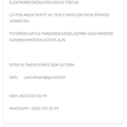
ELEKTRONİK ÜRÜNLERİN İADESİ YOKTUR
LÜTFEN ARIZA TESPİT VE TEST ETMEK İÇİN ÜRÜN SİPARİŞİ
VERMEYİN!
FOTOĞRAFLAR İLE PARÇANIZI KARŞILAŞTIRIN YADA MÜŞTERİ
DANIŞMANINIZDAN DESTEK ALIN.
İSTEK VE ÖNERİLERİNİZ İÇİN İLETİŞİM:
MAİL :
parcahepsi@gmail.com
GSM : 0532 337 35 99
WHATSAPP : 0532 337 35 99