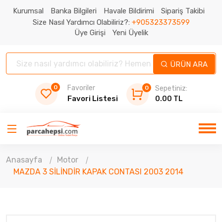
Kurumsal
Banka Bilgileri
Havale Bildirimi
Sipariş Takibi
Size Nasıl Yardımcı Olabiliriz?:
+905323373599
Üye Girişi
Yeni Üyelik
ÜRÜN ARA
0
Favoriler
0
Sepetiniz:
Favori Listesi
0.00 TL
Anasayfa
Motor
MAZDA 3 SİLİNDİR KAPAK CONTASI 2003 2014