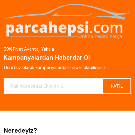
30% Fiyat Avantajı Yakala
Kampanyalardan Haberdar Ol
Ücretsiz olarak kampanyalardan haber olabilirsiniz.
KATIL
Neredeyiz?