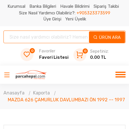
Kurumsal
Banka Bilgileri
Havale Bildirimi
Sipariş Takibi
Size Nasıl Yardımcı Olabiliriz?:
+905323373599
Üye Girişi
Yeni Üyelik
ÜRÜN ARA
0
Favoriler
0
Sepetiniz:
Favori Listesi
0.00 TL
Anasayfa
Kaporta
MAZDA 626 ÇAMURLUK DAVLUMBAZI ÖN 1992 -- 1997