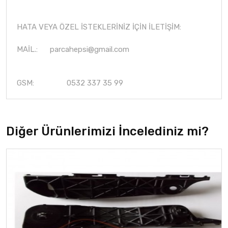
HATA VEYA ÖZEL İSTEKLERİNİZ İÇİN İLETİŞİM:
MAİL.:
parcahepsi@gmail.com
GSM: 0532 337 35 99
Diğer Ürünlerimizi İncelediniz mi?