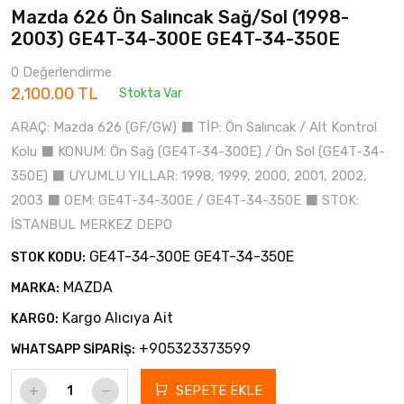
Mazda 626 Ön Salıncak Sağ/Sol (1998-
2003) GE4T-34-300E GE4T-34-350E
0 Değerlendirme
2,100.00 TL
Stokta Var
ARAÇ: Mazda 626 (GF/GW) ⬛ TİP: Ön Salıncak / Alt Kontrol
Kolu ⬛ KONUM: Ön Sağ (GE4T-34-300E) / Ön Sol (GE4T-34-
350E) ⬛ UYUMLU YILLAR: 1998, 1999, 2000, 2001, 2002,
2003 ⬛ OEM: GE4T-34-300E / GE4T-34-350E ⬛ STOK:
İSTANBUL MERKEZ DEPO
GE4T-34-300E GE4T-34-350E
STOK KODU:
MAZDA
MARKA:
Kargo Alıcıya Ait
KARGO:
+905323373599
WHATSAPP SİPARİŞ:
SEPETE EKLE