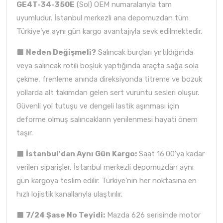
GE4T-34-350E
(Sol) OEM numaralarıyla tam
uyumludur. İstanbul merkezli ana depomuzdan tüm
Türkiye’ye aynı gün kargo avantajıyla sevk edilmektedir.
⬛
Neden Değişmeli?
Salıncak burçları yırtıldığında
veya salıncak rotili boşluk yaptığında araçta sağa sola
çekme, frenleme anında direksiyonda titreme ve bozuk
yollarda alt takımdan gelen sert vuruntu sesleri oluşur.
Güvenli yol tutuşu ve dengeli lastik aşınması için
deforme olmuş salıncakların yenilenmesi hayati önem
taşır.
⬛
İstanbul'dan Aynı Gün Kargo:
Saat 16:00'ya kadar
verilen siparişler, İstanbul merkezli depomuzdan aynı
gün kargoya teslim edilir. Türkiye'nin her noktasına en
hızlı lojistik kanallarıyla ulaştırılır.
⬛
7/24 Şase No Teyidi:
Mazda 626 serisinde motor