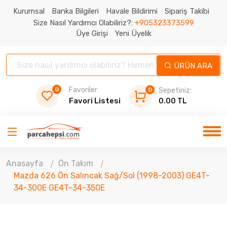
Kurumsal
Banka Bilgileri
Havale Bildirimi
Sipariş Takibi
Size Nasıl Yardımcı Olabiliriz?:
+905323373599
Üye Girişi
Yeni Üyelik
ÜRÜN ARA
0
Favoriler
0
Sepetiniz:
Favori Listesi
0.00 TL
Anasayfa
Ön Takım
Mazda 626 Ön Salıncak Sağ/Sol (1998-2003) GE4T-
34-300E GE4T-34-350E