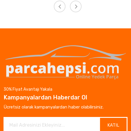
30% Fiyat Avantajı Yakala
Kampanyalardan Haberdar Ol
Ücretsiz olarak kampanyalardan haber olabilirsiniz.
KATIL