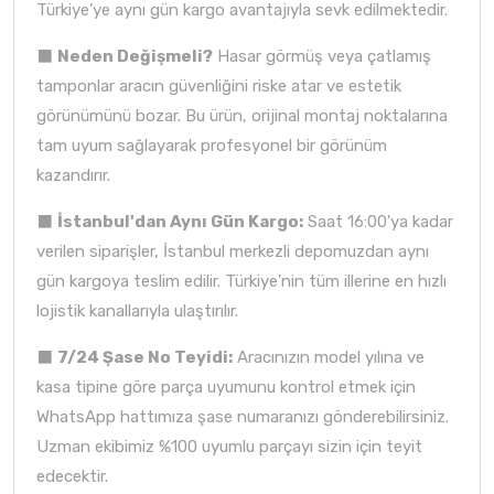
Türkiye’ye aynı gün kargo avantajıyla sevk edilmektedir.
⬛
Neden Değişmeli?
Hasar görmüş veya çatlamış
tamponlar aracın güvenliğini riske atar ve estetik
görünümünü bozar. Bu ürün, orijinal montaj noktalarına
tam uyum sağlayarak profesyonel bir görünüm
kazandırır.
⬛
İstanbul'dan Aynı Gün Kargo:
Saat 16:00'ya kadar
verilen siparişler, İstanbul merkezli depomuzdan aynı
gün kargoya teslim edilir. Türkiye'nin tüm illerine en hızlı
lojistik kanallarıyla ulaştırılır.
⬛
7/24 Şase No Teyidi:
Aracınızın model yılına ve
kasa tipine göre parça uyumunu kontrol etmek için
WhatsApp hattımıza şase numaranızı gönderebilirsiniz.
Uzman ekibimiz %100 uyumlu parçayı sizin için teyit
edecektir.