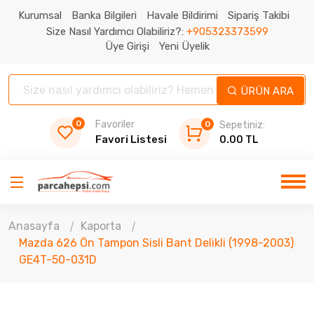
Kurumsal
Banka Bilgileri
Havale Bildirimi
Sipariş Takibi
Size Nasıl Yardımcı Olabiliriz?:
+905323373599
Üye Girişi
Yeni Üyelik
ÜRÜN ARA
0
Favoriler
0
Sepetiniz:
Favori Listesi
0.00 TL
Anasayfa
Kaporta
Mazda 626 Ön Tampon Sisli Bant Delikli (1998-2003)
GE4T-50-031D