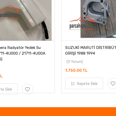
mera Radyatör Yedek Su
SUZUKİ MARUTİ DİSTRİBÜ
711-4U000 / 21711-4U00A
GİRİŞİ 1988 1994
6)
(0 Yorum)
1,750.00 TL
TL
Sepete Ekle
te Ekle