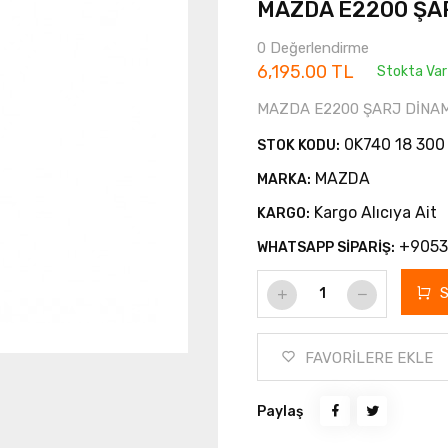
MAZDA E2200 ŞA
0 Değerlendirme
6,195.00 TL
Stokta Var
MAZDA E2200 ŞARJ DİNAM
0K740 18 300
STOK KODU:
MAZDA
MARKA:
Kargo Alıcıya Ait
KARGO:
+9053
WHATSAPP SİPARİŞ:
FAVORİLERE EKLE
Paylaş