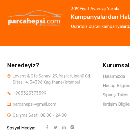
30% Fiyat Avantajı Yakala
Kampanyalardan Hab
Ücretsiz olarak kampanyalardan
Neredeyiz?
Kurumsal
Levent & Oto Sanayi 29, Yeşilce, İnönü Cd.
Hakkımızda
Sitesi, 4, 34396 Kağıthane/İstanbul
Hesap Bilgiler
+905323373599
Sipariş Takibi
İletişim Bilgile
parcahepsi@gmail.com
Çalışma Saati: 08:00 - 24:00
Sosyal Medya: