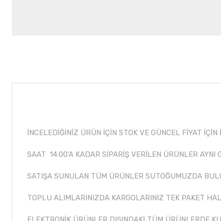
İNCELEDİĞİNİZ ÜRÜN İÇİN STOK VE GÜNCEL FİYAT İÇİN 
SAAT 14:00'A KADAR SİPARİŞ VERİLEN ÜRÜNLER AYNI
SATIŞA SUNULAN TÜM ÜRÜNLER SUTOĞUMUZDA BUL
TOPLU ALIMLARINIZDA KARGOLARINIZ TEK PAKET HAL
ELEKTRONİK ÜRÜNLER DIŞINDAKİ TÜM ÜRÜNLERDE KU