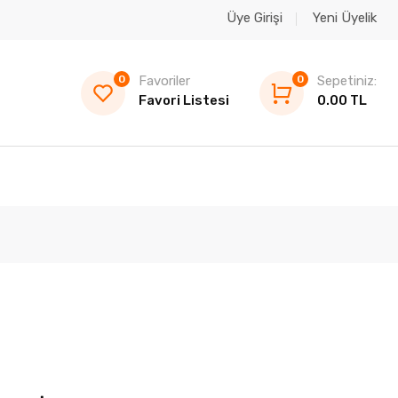
Üye Girişi
Yeni Üyelik
0
Favoriler
0
Sepetiniz:
Favori Listesi
0.00 TL