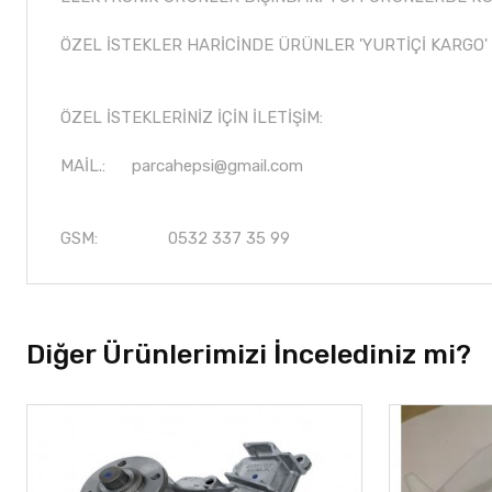
ÖZEL İSTEKLER HARİCİNDE ÜRÜNLER 'YURTİÇİ KARGO'
ÖZEL İSTEKLERİNİZ İÇİN İLETİŞİM:
MAİL.:
parcahepsi@gmail.com
GSM: 0532 337 35 99
Diğer Ürünlerimizi İncelediniz mi?