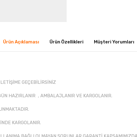
Ürün Açıklaması
Ürün Özellikleri
Müşteri Yorumları
İLETİŞİME GEÇEBİLİRSİNİZ
 GÜN HAZIRLANIR , AMBALAJLANIR VE KARGOLANIR.
UNMAKTADIR.
İNDE KARGOLANIR.
LLANIMA BAĞLI OLMAYAN SORUNLAR GARANTİ KAPSAMIMIZDA