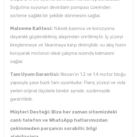
Soğutma suyunun devirdaim pompası üzerinden
sisteme sağlıklı bir şekilde dönmesini sağlar.
Malzeme Kalitesi:
Yüksek basınca ve korozyona
dayanıklı güçlendirilmiş alaşımdan üretilmiştir. İç yüzeyi
kireçlenmeye ve tıkanmaya karşı dirençlidir, su akış hızını
koruyarak motorun ideal çalışma ısısında kalmasını
sağlar.
Tam Uyum Garantisi:
Nissan'ın 1.2 ve 1.4 motor bloğu
yapısıyla şase bazlı tam uyumludur. Flanş yüzeyi ve vida
yerleri orijinal ölçülerle birebir aynıdır, sızdırmazlık
garantilidir.
Müşteri Desteği:
Bize her zaman sitemizdeki
canlı telefon ve WhatsApp hatlarımızdan
çekinmeden parçanızı sorabilir, bilgi
alabilirsiniz.