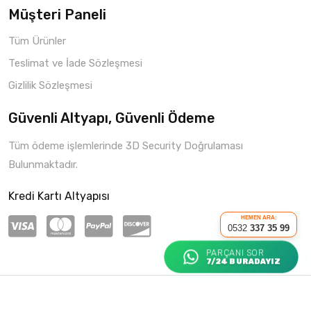
Müşteri Paneli
Tüm Ürünler
Teslimat ve İade Sözleşmesi
Gizlilik Sözleşmesi
Güvenli Altyapı, Güvenli Ödeme
Tüm ödeme işlemlerinde 3D Security Doğrulaması
Bulunmaktadır.
Kredi Kartı Altyapısı
HEMEN ARA:
0532
337 35 99
PARÇANI SOR
7/24 BURADAYIZ
Copyright © 2021 Parça Hepsi
Roketio e-Ticaret