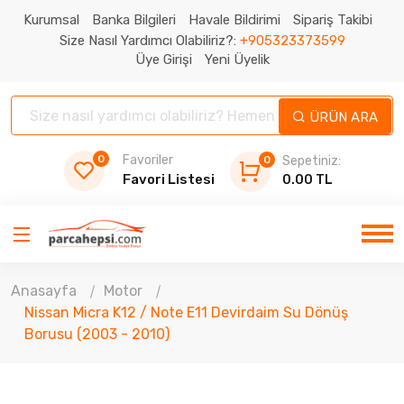
Kurumsal
Banka Bilgileri
Havale Bildirimi
Sipariş Takibi
Size Nasıl Yardımcı Olabiliriz?:
+905323373599
Üye Girişi
Yeni Üyelik
ÜRÜN ARA
0
Favoriler
0
Sepetiniz:
Favori Listesi
0.00 TL
Anasayfa
Motor
Nissan Micra K12 / Note E11 Devirdaim Su Dönüş
Borusu (2003 - 2010)