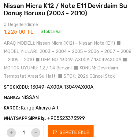
Nissan Micra K12 / Note E11 Devirdaim Su
Dönüş Borusu (2003 - 2010)
0 Değerlendirme
1,225.00 TL
Stokta Var
ARAÇ MODELİ: Nissan Micra (K12) - Nissan Note (E11) ⬛
MODEL YILLARI: 2003 – 2004 – 2005 – 2006 – 2007 – 2008
– 2009 – 2010 ⬛ OEM NO: 13049-AX00A / 13049AX00A ⬛
MOTOR UYUMU: 1.2 / 1.4 Benzinli ⬛ KONUM: Devirdaim -
Termostat Arası Su Hattı ⬛ STOK: 2026 Güncel Stok
13049-AX00A 13049AX00A
STOK KODU:
NİSSAN
MARKA:
Kargo Alıcıya Ait
KARGO:
+905323373599
WHATSAPP SİPARİŞ:
SEPETE EKLE