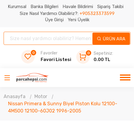
Kurumsal
Banka Bilgileri
Havale Bildirimi
Sipariş Takibi
Size Nasıl Yardımcı Olabiliriz?:
+905323373599
Üye Girişi
Yeni Üyelik
ÜRÜN ARA
0
Favoriler
0
Sepetiniz:
Favori Listesi
0.00 TL
Anasayfa
Motor
Nissan Primera & Sunny Biyel Piston Kolu 12100-
4M500 12100-60J02 1996-2005