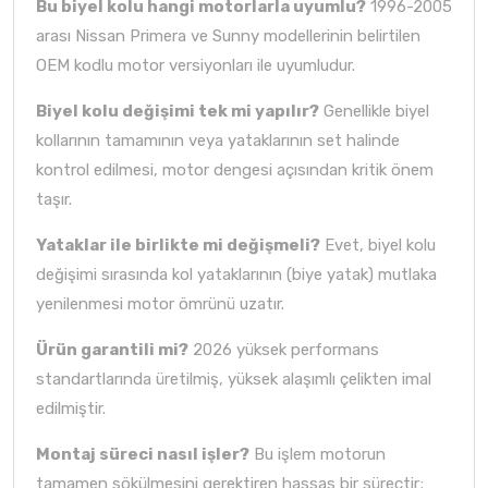
Bu biyel kolu hangi motorlarla uyumlu?
1996-2005
arası Nissan Primera ve Sunny modellerinin belirtilen
OEM kodlu motor versiyonları ile uyumludur.
Biyel kolu değişimi tek mi yapılır?
Genellikle biyel
kollarının tamamının veya yataklarının set halinde
kontrol edilmesi, motor dengesi açısından kritik önem
taşır.
Yataklar ile birlikte mi değişmeli?
Evet, biyel kolu
değişimi sırasında kol yataklarının (biye yatak) mutlaka
yenilenmesi motor ömrünü uzatır.
Ürün garantili mi?
2026 yüksek performans
standartlarında üretilmiş, yüksek alaşımlı çelikten imal
edilmiştir.
Montaj süreci nasıl işler?
Bu işlem motorun
tamamen sökülmesini gerektiren hassas bir süreçtir;