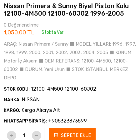
Nissan Primera & Sunny Biyel Piston Kolu
12100-4M500 12100-60J02 1996-2005
0 Değerlendirme
1,050.00 TL
Stokta Var
ARAÇ: Nissan Primera / Sunny ⬛ MODEL YILLARI: 1996, 1997,
1998, 1999, 2000, 2001, 2002, 2003, 2004, 2005 ⬛ KONUM:
Motor İç Aksam ⬛ OEM REFERANS: 12100-4M500, 12100-
60J02 ⬛ DURUM: Yeni Ürün ⬛ STOK: İSTANBUL MERKEZ
DEPO
12100-4M500 12100-60J02
STOK KODU:
NİSSAN
MARKA:
Kargo Alıcıya Ait
KARGO:
+905323373599
WHATSAPP SİPARİŞ:
SEPETE EKLE