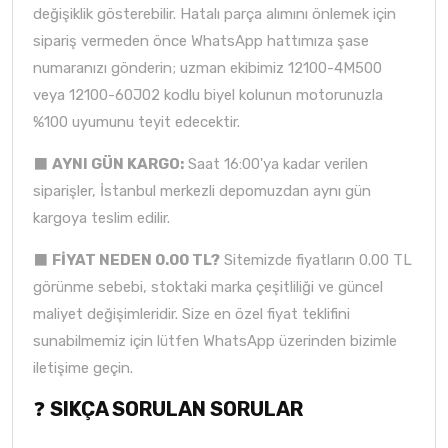
değişiklik gösterebilir. Hatalı parça alımını önlemek için
sipariş vermeden önce WhatsApp hattımıza şase
numaranızı gönderin; uzman ekibimiz 12100-4M500
veya 12100-60J02 kodlu biyel kolunun motorunuzla
%100 uyumunu teyit edecektir.
⬛
AYNI GÜN KARGO:
Saat 16:00'ya kadar verilen
siparişler, İstanbul merkezli depomuzdan aynı gün
kargoya teslim edilir.
⬛
FİYAT NEDEN 0.00 TL?
Sitemizde fiyatların 0.00 TL
görünme sebebi, stoktaki marka çeşitliliği ve güncel
maliyet değişimleridir. Size en özel fiyat teklifini
sunabilmemiz için lütfen WhatsApp üzerinden bizimle
iletişime geçin.
❓
SIKÇA SORULAN SORULAR