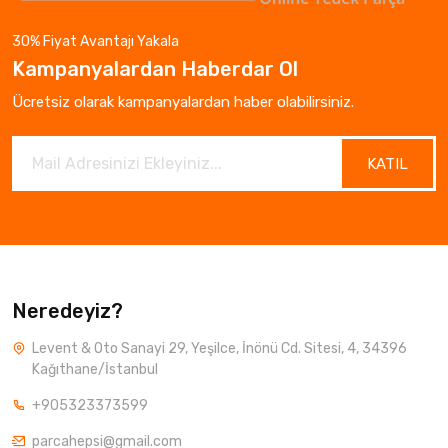
30% Fiyat Avantajı Yakala
Kampanyalardan Haberdar Ol
Ücretsiz olarak kampanyalardan haber olabilirsiniz.
KATIL
Neredeyiz?
Levent & Oto Sanayi 29, Yeşilce, İnönü Cd. Sitesi, 4, 34396
Kağıthane/İstanbul
+905323373599
parcahepsi@gmail.com