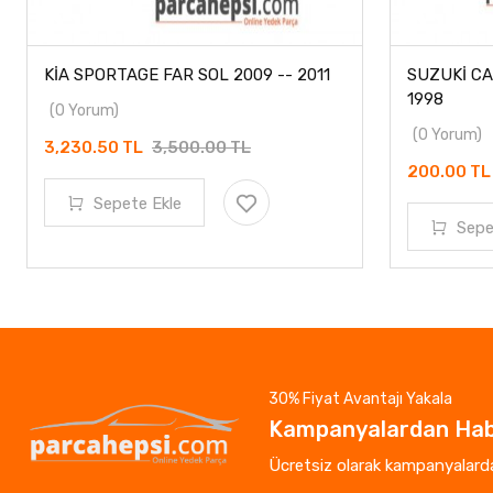
KİA SPORTAGE FAR SOL 2009 -- 2011
SUZUKİ CA
1998
(0 Yorum)
(0 Yorum)
3,230.50 TL
3,500.00 TL
200.00 T
Sepete Ekle
Sepe
30% Fiyat Avantajı Yakala
Kampanyalardan Hab
Ücretsiz olarak kampanyalardan