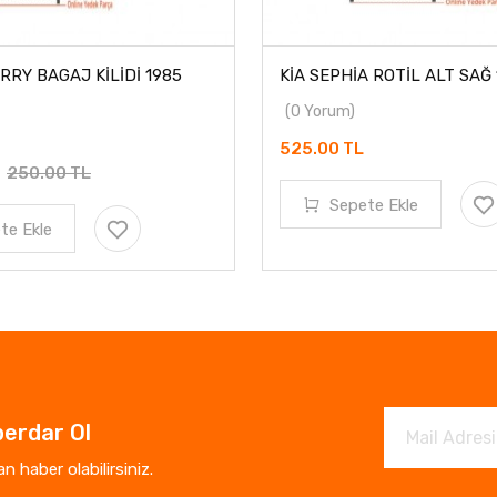
RRY BAGAJ KİLİDİ 1985
KİA SEPHİA ROTİL ALT SAĞ 
(0 Yorum)
525.00 TL
L
250.00 TL
Sepete Ekle
te Ekle
erdar Ol
 haber olabilirsiniz.