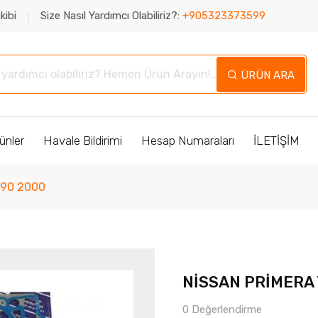
kibi
Size Nasıl Yardımcı Olabiliriz?:
+905323373599
ÜRÜN ARA
ünler
Havale Bildirimi
Hesap Numaraları
İLETİŞİM
990 2000
NİSSAN PRİMERA 
0 Değerlendirme