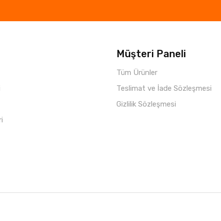
Müşteri Paneli
Tüm Ürünler
i
Teslimat ve İade Sözleşmesi
Gizlilik Sözleşmesi
ri
Copyright © 2021 Parça Hepsi
Roketio e-Ticaret