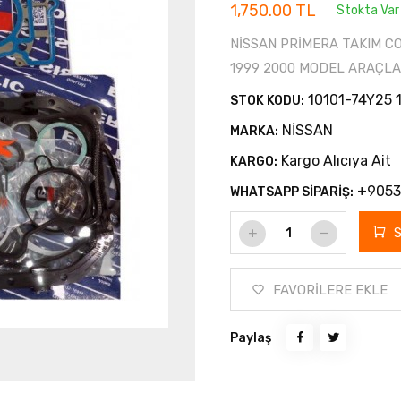
1,750.00 TL
Stokta Var
NİSSAN PRİMERA TAKIM CON
1999 2000 MODEL ARAÇLA
10101-74Y25 
STOK KODU:
NİSSAN
MARKA:
Kargo Alıcıya Ait
KARGO:
+9053
WHATSAPP SİPARİŞ:
FAVORİLERE EKLE
Paylaş