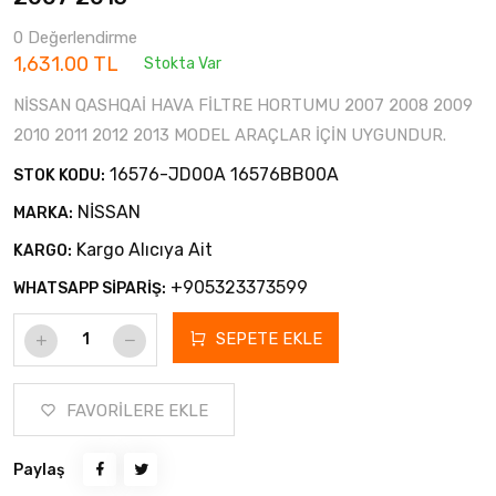
0 Değerlendirme
1,631.00 TL
Stokta Var
NİSSAN QASHQAİ HAVA FİLTRE HORTUMU 2007 2008 2009
2010 2011 2012 2013 MODEL ARAÇLAR İÇİN UYGUNDUR.
16576-JD00A 16576BB00A
STOK KODU:
NİSSAN
MARKA:
Kargo Alıcıya Ait
KARGO:
+905323373599
WHATSAPP SİPARİŞ:
SEPETE EKLE
FAVORİLERE EKLE
Paylaş