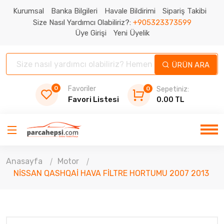
Kurumsal
Banka Bilgileri
Havale Bildirimi
Sipariş Takibi
Size Nasıl Yardımcı Olabiliriz?:
+905323373599
Üye Girişi
Yeni Üyelik
ÜRÜN ARA
0
Favoriler
0
Sepetiniz:
Favori Listesi
0.00 TL
Anasayfa
Motor
NİSSAN QASHQAİ HAVA FİLTRE HORTUMU 2007 2013