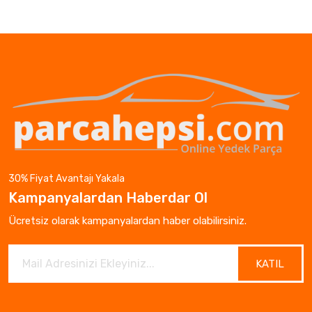
30% Fiyat Avantajı Yakala
Kampanyalardan Haberdar Ol
Ücretsiz olarak kampanyalardan haber olabilirsiniz.
KATIL