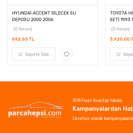
HYUNDAİ ACCENT SİLECEK SU
TOYOTA HİAC
DEPOSU 2000 2006
SETİ 1993 19
(0 Yorum)
(0 Yorum)
692.65 TL
3,920.00 TL
Sepete Ekle
Sepete 
30% Fiyat Avantajı Yakala
Kampanyalardan Hab
Ücretsiz olarak kampanyalardan