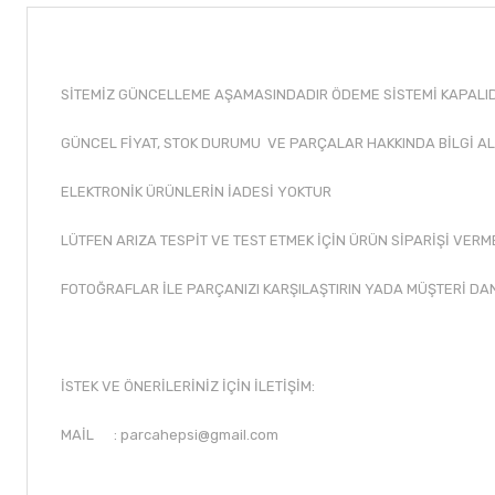
SİTEMİZ GÜNCELLEME AŞAMASINDADIR ÖDEME SİSTEMİ KAPALIDI
GÜNCEL FİYAT, STOK DURUMU VE PARÇALAR HAKKINDA BİLGİ AL
ELEKTRONİK ÜRÜNLERİN İADESİ YOKTUR
LÜTFEN ARIZA TESPİT VE TEST ETMEK İÇİN ÜRÜN SİPARİŞİ VERM
FOTOĞRAFLAR İLE PARÇANIZI KARŞILAŞTIRIN YADA MÜŞTERİ DA
İSTEK VE ÖNERİLERİNİZ İÇİN İLETİŞİM:
MAİL :
parcahepsi@gmail.com