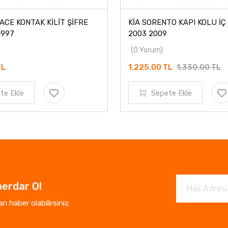
E KONTAK KİLİT ŞİFRE
KİA SORENTO KAPI KOLU İÇ Ö
97
2003 2009
(0 Yorum)
1,225.00 TL
1,330.00 TL
Ekle
Sepete Ekle
erdar Ol
 haber olabilirsiniz.