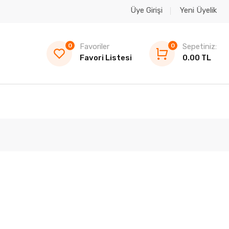
Üye Girişi
Yeni Üyelik
0
Favoriler
0
Sepetiniz:
Favori Listesi
0.00 TL