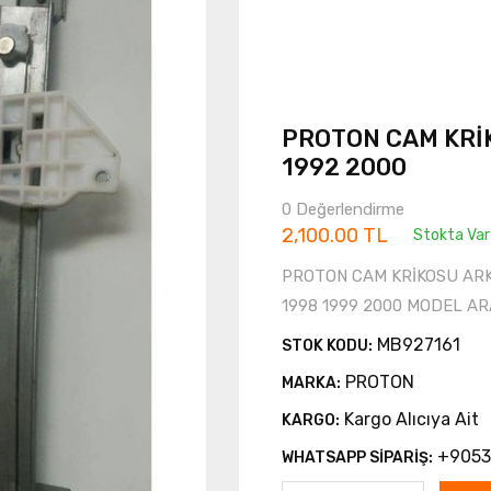
PROTON CAM KRİ
1992 2000
0 Değerlendirme
2,100.00 TL
Stokta Var
PROTON CAM KRİKOSU ARKA
1998 1999 2000 MODEL A
MB927161
STOK KODU:
PROTON
MARKA:
Kargo Alıcıya Ait
KARGO:
+9053
WHATSAPP SİPARİŞ: