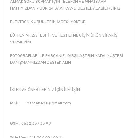
ALMAK SORU SORMAK İÇİN TELEFON VE WHATSAPP
HATTIMIZDAN 7 GÜN 24 SAAT CANLI DESTEK ALABİLİRSİNİZ
ELEKTRONİK ÜRÜNLERİN İADESİ YOKTUR
LÜTFEN ARIZA TESPİT VE TEST ETMEK İÇİN ÜRÜN SİPARİŞİ
VERMEYİN!
FOTOĞRAFLAR İLE PARÇANIZI KARŞILAŞTIRIN YADA MÜŞTERİ
DANIŞMANINIZDAN DESTEK ALIN.
İSTEK VE ÖNERİLERİNİZ İÇİN İLETİŞİM:
MAİL :
parcahepsi@gmail.com
GSM : 0532 337 35 99
WHATSAPP : 0532 337 35 99