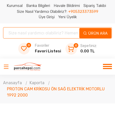
Kurumsal
Banka Bilgileri
Havale Bildirimi
Sipariş Takibi
Size Nasıl Yardımcı Olabiliriz?:
+905323373599
Üye Girişi
Yeni Üyelik
ÜRÜN ARA
0
Favoriler
0
Sepetiniz:
Favori Listesi
0.00 TL
Anasayfa
Kaporta
PROTON CAM KRİKOSU ÖN SAĞ ELEKTRİK MOTORLU
1992 2000