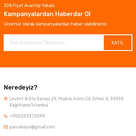
30% Fiyat Avantajı Yakala
Kampanyalardan Haberdar Ol
Ücretsiz olarak kampanyalardan haber olabilirsiniz.
KATIL
Neredeyiz?
Levent & Oto Sanayi 29, Yeşilce, İnönü Cd. Sitesi, 4, 34396
Kağıthane/İstanbul
+905323373599
parcahepsi@gmail.com