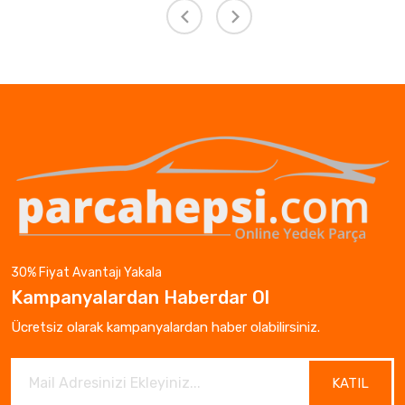
30% Fiyat Avantajı Yakala
Kampanyalardan Haberdar Ol
Ücretsiz olarak kampanyalardan haber olabilirsiniz.
KATIL