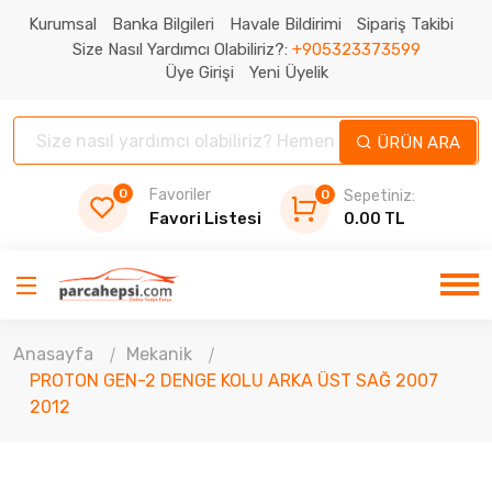
Kurumsal
Banka Bilgileri
Havale Bildirimi
Sipariş Takibi
Size Nasıl Yardımcı Olabiliriz?:
+905323373599
Üye Girişi
Yeni Üyelik
ÜRÜN ARA
0
Favoriler
0
Sepetiniz:
Favori Listesi
0.00 TL
Anasayfa
Mekanik
PROTON GEN-2 DENGE KOLU ARKA ÜST SAĞ 2007
2012