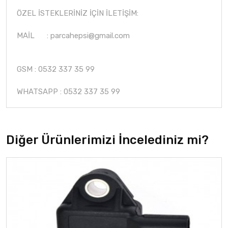
ÖZEL İSTEKLERİNİZ İÇİN İLETİŞİM:
MAİL :
parcahepsi@gmail.com
GSM : 0532 337 35 99
WHATSAPP : 0532 337 35 99
Diğer Ürünlerimizi İncelediniz mi?