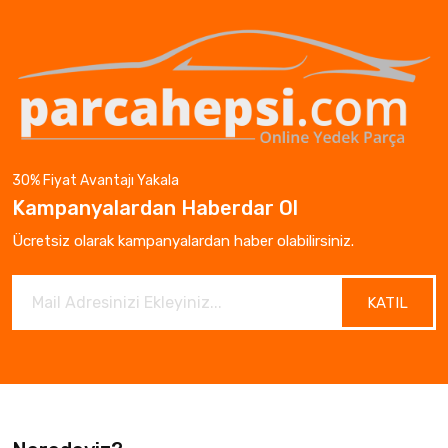
30% Fiyat Avantajı Yakala
Kampanyalardan Haberdar Ol
Ücretsiz olarak kampanyalardan haber olabilirsiniz.
KATIL