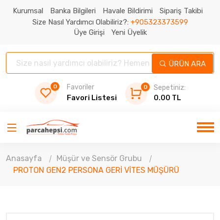
Kurumsal
Banka Bilgileri
Havale Bildirimi
Sipariş Takibi
Size Nasıl Yardımcı Olabiliriz?:
+905323373599
Üye Girişi
Yeni Üyelik
ÜRÜN ARA
0
Favoriler
0
Sepetiniz:
Favori Listesi
0.00 TL
Anasayfa
Müşür ve Sensör Grubu
PROTON GEN2 PERSONA GERİ VİTES MÜŞÜRÜ