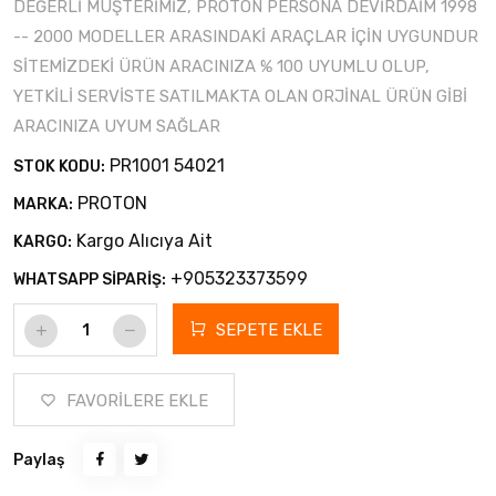
DEĞERLİ MÜŞTERİMİZ, PROTON PERSONA DEVİRDAİM 1998
-- 2000 MODELLER ARASINDAKİ ARAÇLAR İÇİN UYGUNDUR
SİTEMİZDEKİ ÜRÜN ARACINIZA % 100 UYUMLU OLUP,
YETKİLİ SERVİSTE SATILMAKTA OLAN ORJİNAL ÜRÜN GİBİ
ARACINIZA UYUM SAĞLAR
PR1001 54021
STOK KODU:
PROTON
MARKA:
Kargo Alıcıya Ait
KARGO:
+905323373599
WHATSAPP SİPARİŞ:
SEPETE EKLE
FAVORİLERE EKLE
Paylaş