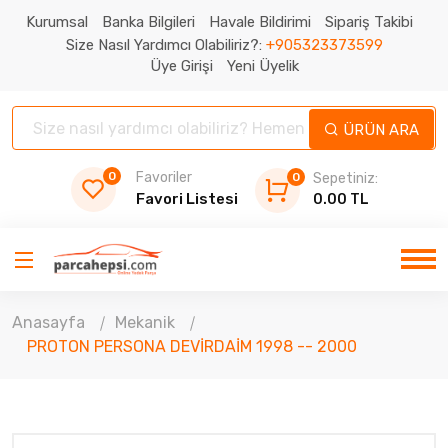
Kurumsal
Banka Bilgileri
Havale Bildirimi
Sipariş Takibi
Size Nasıl Yardımcı Olabiliriz?:
+905323373599
Üye Girişi
Yeni Üyelik
ÜRÜN ARA
0
Favoriler
0
Sepetiniz:
Favori Listesi
0.00 TL
Anasayfa
Mekanik
PROTON PERSONA DEVİRDAİM 1998 -- 2000