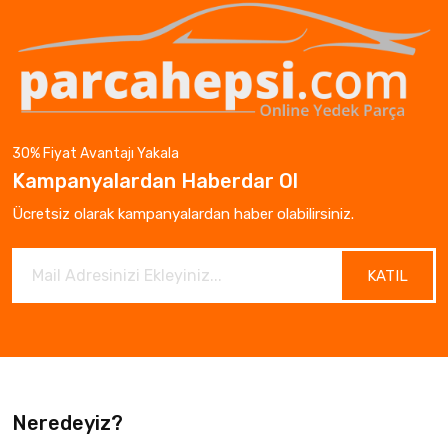
30% Fiyat Avantajı Yakala
Kampanyalardan Haberdar Ol
Ücretsiz olarak kampanyalardan haber olabilirsiniz.
KATIL
Neredeyiz?