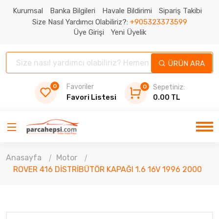
Kurumsal
Banka Bilgileri
Havale Bildirimi
Sipariş Takibi
Size Nasıl Yardımcı Olabiliriz?:
+905323373599
Üye Girişi
Yeni Üyelik
ÜRÜN ARA
0
Favoriler
0
Sepetiniz:
Favori Listesi
0.00 TL
Anasayfa
Motor
ROVER 416 DİSTRİBÜTÖR KAPAĞI 1.6 16V 1996 2000