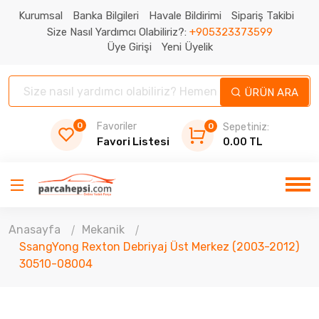
Kurumsal
Banka Bilgileri
Havale Bildirimi
Sipariş Takibi
Size Nasıl Yardımcı Olabiliriz?:
+905323373599
Üye Girişi
Yeni Üyelik
ÜRÜN ARA
0
Favoriler
0
Sepetiniz:
Favori Listesi
0.00 TL
Anasayfa
Mekanik
SsangYong Rexton Debriyaj Üst Merkez (2003-2012)
30510-08004