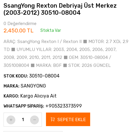
SsangYong Rexton Debriyaj Üst Merkez
(2003-2012) 30510-08004
0 Değerlendirme
2,450.00 TL
Stokta Var
ARAÇ: SsangYong Rexton I / Rexton II ⬛ MOTOR: 2.7 XDi, 2.9
TD ⬛ UYUMLU YILLAR: 2003, 2004, 2005, 2006, 2007,
2008, 2009, 2010, 2011, 2012 ⬛ OEM: 30510-08004 /
3051008004 ⬛ MARKA: BGF ⬛ STOK: 2026 GÜNCEL
30510-08004
STOK KODU:
SANGYONG
MARKA:
Kargo Alıcıya Ait
KARGO:
+905323373599
WHATSAPP SİPARİŞ:
SEPETE EKLE