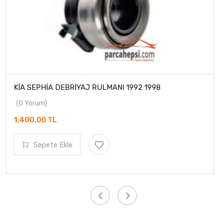
PHİA DEBRİYAJ RULMANI 1992 1998
Hyundai
1C250 
m)
(0 Yoru
00 TL
3,150.0
pete Ekle
Se