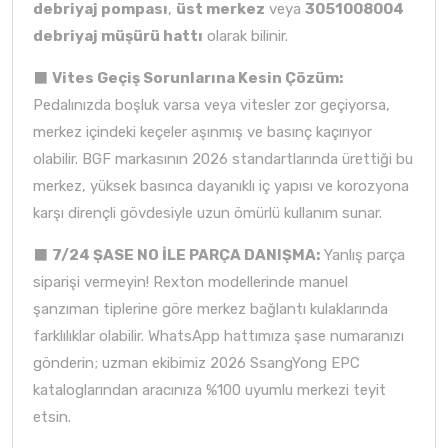
debriyaj pompası
,
üst merkez
veya
3051008004
debriyaj müşürü hattı
olarak bilinir.
⬛
Vites Geçiş Sorunlarına Kesin Çözüm:
Pedalınızda boşluk varsa veya vitesler zor geçiyorsa,
merkez içindeki keçeler aşınmış ve basınç kaçırıyor
olabilir. BGF markasının 2026 standartlarında ürettiği bu
merkez, yüksek basınca dayanıklı iç yapısı ve korozyona
karşı dirençli gövdesiyle uzun ömürlü kullanım sunar.
⬛
7/24 ŞASE NO İLE PARÇA DANIŞMA:
Yanlış parça
siparişi vermeyin! Rexton modellerinde manuel
şanzıman tiplerine göre merkez bağlantı kulaklarında
farklılıklar olabilir. WhatsApp hattımıza şase numaranızı
gönderin; uzman ekibimiz 2026 SsangYong EPC
kataloglarından aracınıza %100 uyumlu merkezi teyit
etsin.