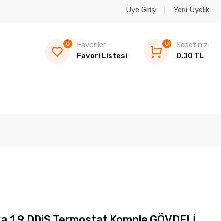
Üye Girişi
Yeni Üyelik
0
Favoriler
0
Sepetiniz:
Favori Listesi
0.00 TL
ra 1.9 DDiS Termostat Komple GÖVDELİ