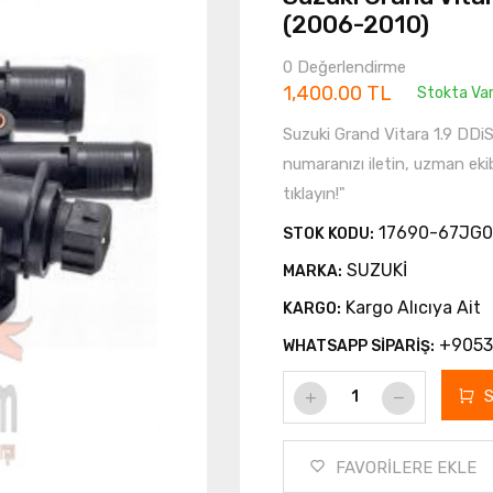
(2006-2010)
0 Değerlendirme
1,400.00 TL
Stokta Va
Suzuki Grand Vitara 1.9 DD
numaranızı iletin, uzman eki
tıklayın!"
17690-67JG0
STOK KODU:
SUZUKİ
MARKA:
Kargo Alıcıya Ait
KARGO:
+9053
WHATSAPP SİPARİŞ:
FAVORİLERE EKLE