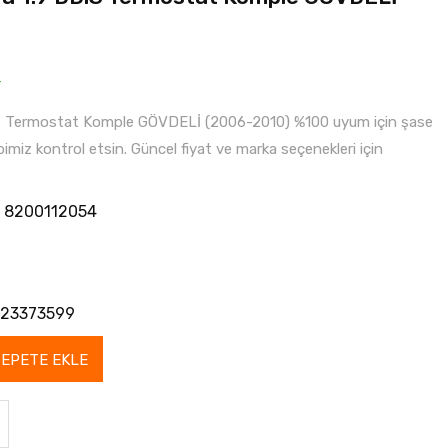
r
iS Termostat Komple GÖVDELİ (2006-2010) %100 uyum için şase
bimiz kontrol etsin. Güncel fiyat ve marka seçenekleri için
 8200112054
23373599
SEPETE EKLE