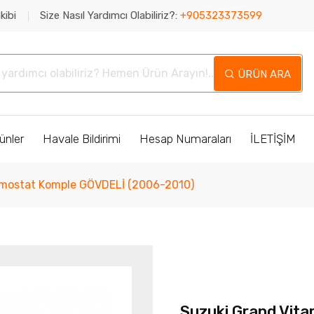
kibi
Size Nasıl Yardımcı Olabiliriz?:
+905323373599
ÜRÜN ARA
ünler
Havale Bildirimi
Hesap Numaraları
İLETİŞİM
ermostat Komple GÖVDELİ (2006-2010)
Suzuki Grand Vita