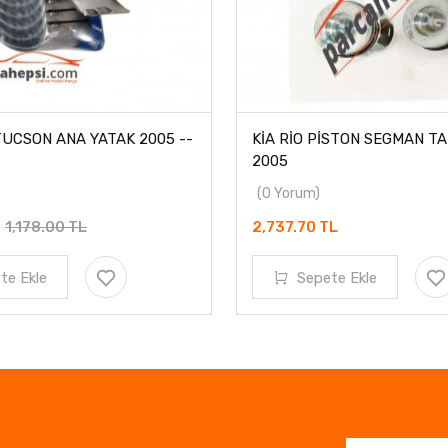
UCSON ANA YATAK 2005 --
KİA RİO PİSTON SEGMAN TA
2005
(0 Yorum)
1,178.00 TL
2,737.70 TL
te Ekle
Sepete Ekle