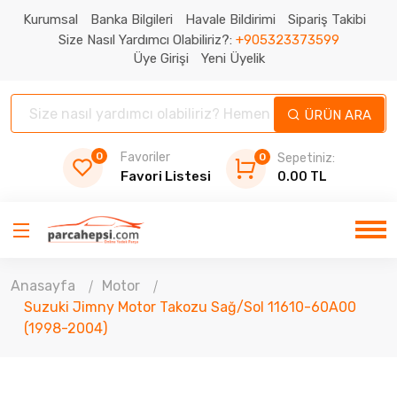
Kurumsal
Banka Bilgileri
Havale Bildirimi
Sipariş Takibi
Size Nasıl Yardımcı Olabiliriz?:
+905323373599
Üye Girişi
Yeni Üyelik
ÜRÜN ARA
0
Favoriler
0
Sepetiniz:
Favori Listesi
0.00 TL
Anasayfa
Motor
Suzuki Jimny Motor Takozu Sağ/Sol 11610-60A00
(1998-2004)