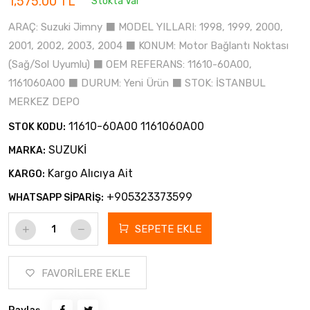
1,575.00 TL
Stokta Var
ARAÇ: Suzuki Jimny ⬛ MODEL YILLARI: 1998, 1999, 2000,
2001, 2002, 2003, 2004 ⬛ KONUM: Motor Bağlantı Noktası
(Sağ/Sol Uyumlu) ⬛ OEM REFERANS: 11610-60A00,
1161060A00 ⬛ DURUM: Yeni Ürün ⬛ STOK: İSTANBUL
MERKEZ DEPO
11610-60A00 1161060A00
STOK KODU:
SUZUKİ
MARKA:
Kargo Alıcıya Ait
KARGO:
+905323373599
WHATSAPP SİPARİŞ:
SEPETE EKLE
FAVORİLERE EKLE