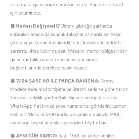
aktarma organlarınızın ömrünü uzatır. Sağ ve sol taraf
için uyumludur.
⬛
Neden Değişmeli?
Jimny gibi ağır şartlarda
kullanılan araçlarda kauçuk takozlar zamanla sertleşir,
çatlar veya kopar. Arızalandığında; kalkışlarda şiddetli
sarsıntı, vites kolunda aşırı titreşim, motor bölgesinden
gelen metalik vuruntu sesleri ve şanzıman
bağlantılarında gereksiz baskı oluşur.
⬛
7/24 ŞASE NO İLE PARÇA DANIŞMA:
Jimny
modellerinde motor tipine ve üretim serisine göre takoz
formları farklılık gösterebilir. Sipariş vermeden önce
WhatsApp hattımıza şase numaranızı gönderin; uzman
ekibimiz 11610-60A00 kodlu parçanın aracınızla %100
uyumunu teknik şemalar üzerinden teyit etsin.
⬛
AYNI GÜN KARGO:
Saat 16:00'ya kadar verilen