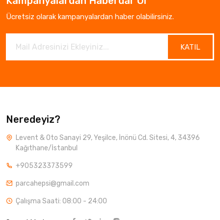
Kampanyalardan Haberdar Ol
Ücretsiz olarak kampanyalardan haber olabilirsiniz.
KATIL
Neredeyiz?
Levent & Oto Sanayi 29, Yeşilce, İnönü Cd. Sitesi, 4, 34396
Kağıthane/İstanbul
+905323373599
parcahepsi@gmail.com
Çalışma Saati: 08:00 - 24:00