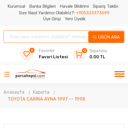
Kurumsal
Banka Bilgileri
Havale Bildirimi
Sipariş Takibi
Size Nasıl Yardımcı Olabiliriz?:
+905323373599
Üye Girişi
Yeni Üyelik
ÜRÜN ARA
0
Favoriler
0
Sepetiniz:
Favori Listesi
0.00 TL
Anasayfa
Kaporta
TOYOTA CARİNA AYNA 1997 -- 1998