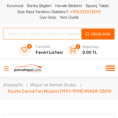
Kurumsal
Banka Bilgileri
Havale Bildirimi
Sipariş Takibi
Size Nasıl Yardımcı Olabiliriz?:
+905323373599
Üye Girişi
Yeni Üyelik
ÜRÜN ARA
0
Favoriler
0
Sepetiniz:
Favori Listesi
0.00 TL
Anasayfa
Müşür ve Sensör Grubu
Toyota Carina Fan Müşürü (1997-1998) 89428-33010