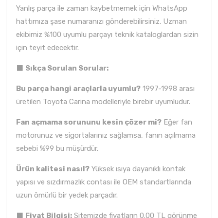
Yanlış parça ile zaman kaybetmemek için WhatsApp
hattımıza şase numaranızı gönderebilirsiniz. Uzman
ekibimiz %100 uyumlu parçayı teknik kataloglardan sizin
için teyit edecektir.
⬛
Sıkça Sorulan Sorular:
Bu parça hangi araçlarla uyumlu?
1997-1998 arası
üretilen Toyota Carina modelleriyle birebir uyumludur.
Fan açmama sorununu kesin çözer mi?
Eğer fan
motorunuz ve sigortalarınız sağlamsa, fanın açılmama
sebebi %99 bu müşürdür.
Ürün kalitesi nasıl?
Yüksek ısıya dayanıklı kontak
yapısı ve sızdırmazlık contası ile OEM standartlarında
uzun ömürlü bir yedek parçadır.
⬛
Fiyat Bilgisi:
Sitemizde fiyatların 0.00 TL görünme