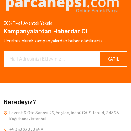
30% Fiyat Avantajı Yakala
Kampanyalardan Haberdar Ol
Ücretsiz olarak kampanyalardan haber olabilirsiniz.
KATIL
Neredeyiz?
Levent & Oto Sanayi 29, Yeşilce, İnönü Cd. Sitesi, 4, 34396
Kağıthane/İstanbul
+905323373599