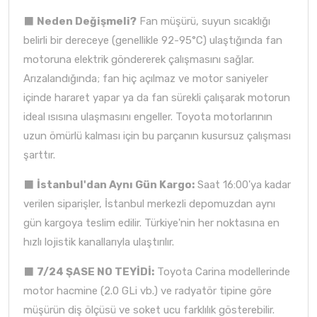
⬛
Neden Değişmeli?
Fan müşürü, suyun sıcaklığı
belirli bir dereceye (genellikle 92-95°C) ulaştığında fan
motoruna elektrik göndererek çalışmasını sağlar.
Arızalandığında; fan hiç açılmaz ve motor saniyeler
içinde hararet yapar ya da fan sürekli çalışarak motorun
ideal ısısına ulaşmasını engeller. Toyota motorlarının
uzun ömürlü kalması için bu parçanın kusursuz çalışması
şarttır.
⬛
İstanbul'dan Aynı Gün Kargo:
Saat 16:00'ya kadar
verilen siparişler, İstanbul merkezli depomuzdan aynı
gün kargoya teslim edilir. Türkiye'nin her noktasına en
hızlı lojistik kanallarıyla ulaştırılır.
⬛
7/24 ŞASE NO TEYİDİ:
Toyota Carina modellerinde
motor hacmine (2.0 GLi vb.) ve radyatör tipine göre
müşürün diş ölçüsü ve soket ucu farklılık gösterebilir.