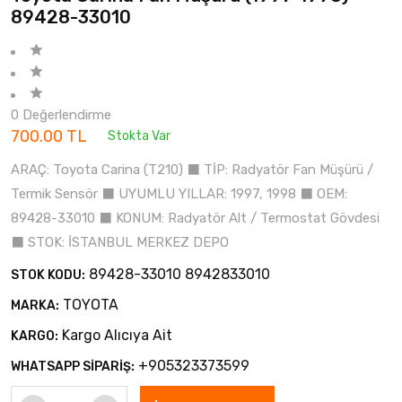
89428-33010
0 Değerlendirme
700.00 TL
Stokta Var
ARAÇ: Toyota Carina (T210) ⬛ TİP: Radyatör Fan Müşürü /
Termik Sensör ⬛ UYUMLU YILLAR: 1997, 1998 ⬛ OEM:
89428-33010 ⬛ KONUM: Radyatör Alt / Termostat Gövdesi
⬛ STOK: İSTANBUL MERKEZ DEPO
89428-33010 8942833010
STOK KODU:
TOYOTA
MARKA:
Kargo Alıcıya Ait
KARGO:
+905323373599
WHATSAPP SİPARİŞ: