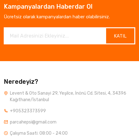
Kampanyalardan Haberdar Ol
Ücretsiz olarak kampanyalardan haber olabilirsiniz.
KATIL
Neredeyiz?
Levent & Oto Sanayi 29, Yeşilce, İnönü Cd. Sitesi, 4, 34396
Kağıthane/İstanbul
+905323373599
parcahepsi@gmail.com
Çalışma Saati: 08:00 - 24:00