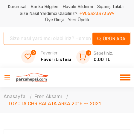
Kurumsal
Banka Bilgileri
Havale Bildirimi
Sipariş Takibi
Size Nasıl Yardımcı Olabiliriz?:
+905323373599
Üye Girişi
Yeni Üyelik
ÜRÜN ARA
0
Favoriler
0
Sepetiniz:
Favori Listesi
0.00 TL
Anasayfa
Fren Aksamı
TOYOTA CHR BALATA ARKA 2016 -- 2021