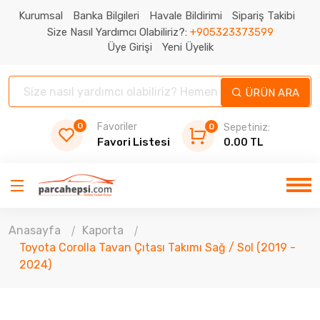
Kurumsal
Banka Bilgileri
Havale Bildirimi
Sipariş Takibi
Size Nasıl Yardımcı Olabiliriz?:
+905323373599
Üye Girişi
Yeni Üyelik
ÜRÜN ARA
0
Favoriler
0
Sepetiniz:
Favori Listesi
0.00 TL
Anasayfa
Kaporta
Toyota Corolla Tavan Çıtası Takımı Sağ / Sol (2019 -
2024)