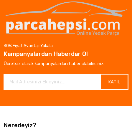
30% Fiyat Avantajı Yakala
Kampanyalardan Haberdar Ol
Ücretsiz olarak kampanyalardan haber olabilirsiniz.
KATIL
Neredeyiz?