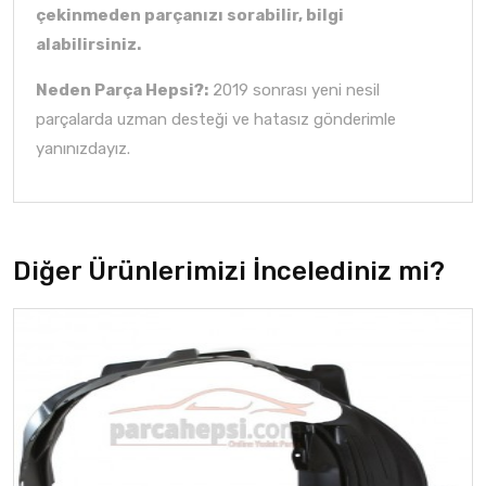
çekinmeden parçanızı sorabilir, bilgi
alabilirsiniz.
Neden Parça Hepsi?:
2019 sonrası yeni nesil
parçalarda uzman desteği ve hatasız gönderimle
yanınızdayız.
Diğer Ürünlerimizi İncelediniz mi?