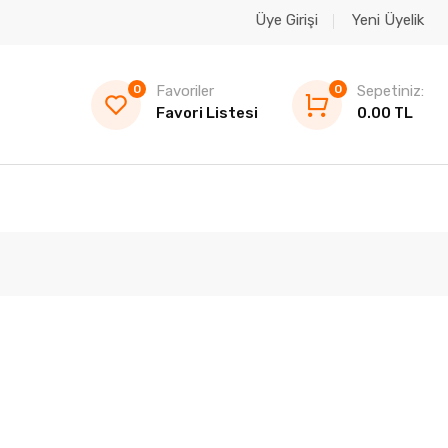
Üye Girişi
Yeni Üyelik
0
Favoriler
0
Sepetiniz:
Favori Listesi
0.00 TL