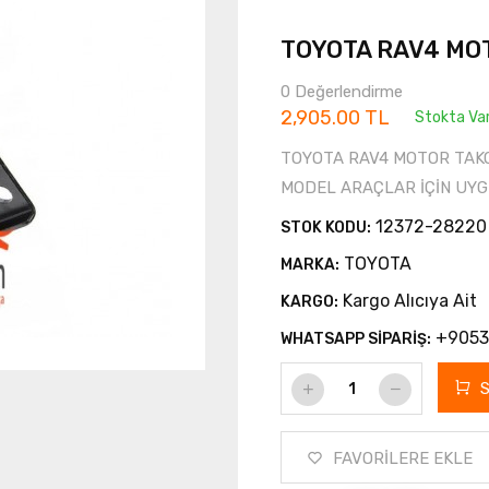
TOYOTA RAV4 MOT
0 Değerlendirme
2,905.00 TL
Stokta Va
TOYOTA RAV4 MOTOR TAKOZ
MODEL ARAÇLAR İÇİN UY
12372-28220
STOK KODU:
TOYOTA
MARKA:
Kargo Alıcıya Ait
KARGO:
+9053
WHATSAPP SİPARİŞ:
FAVORİLERE EKLE