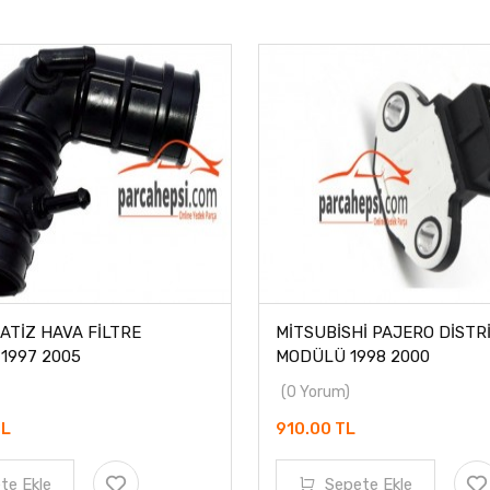
TİZ HAVA FİLTRE
MİTSUBİSHİ PAJERO DİST
1997 2005
MODÜLÜ 1998 2000
(0 Yorum)
TL
910.00 TL
te Ekle
Sepete Ekle