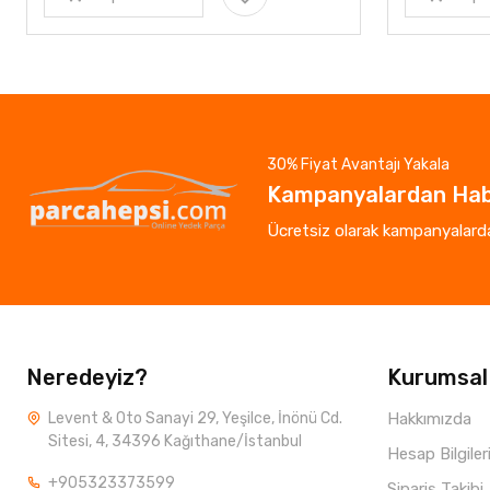
30% Fiyat Avantajı Yakala
Kampanyalardan Hab
Ücretsiz olarak kampanyalardan
Neredeyiz?
Kurumsal
Levent & Oto Sanayi 29, Yeşilce, İnönü Cd.
Hakkımızda
Sitesi, 4, 34396 Kağıthane/İstanbul
Hesap Bilgiler
+905323373599
Sipariş Takibi