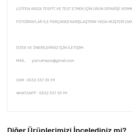
LÜTFEN ARIZA TESPİT VE TEST ETMEK İÇİN ÜRÜN SİPARİŞİ VERM
FOTOĞRAFLAR İLE PARÇANIZI KARŞILAŞTIRIN YADA MÜŞTERİ DA
İSTEK VE ÖNERİLERİNİZ İÇİN İLETİŞİM:
MAİL :
parcahepsi@gmail.com
GSM : 0532 337 35 99
WHATSAPP : 0532 337 35 99
Diğer Ürünlerimizi İncelediniz mi?